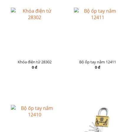
Khóa điện tử 28302
Bộ ốp tay nắm 12411
0 đ
0 đ