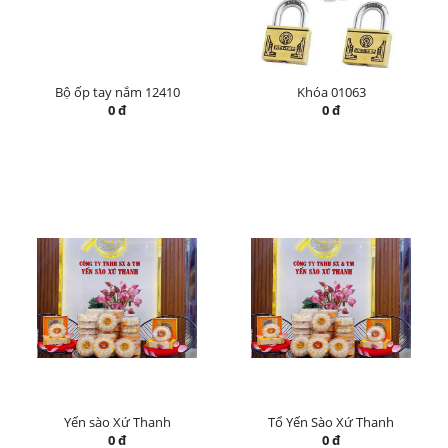
Bộ ốp tay nắm 12410
Khóa 01063
0 đ
0 đ
Yến sào Xứ Thanh
Tổ Yến Sào Xứ Thanh
0 đ
0 đ