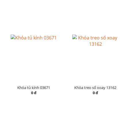
Khóa tủ kính 03671
Khóa treo số xoay 13162
0 đ
0 đ