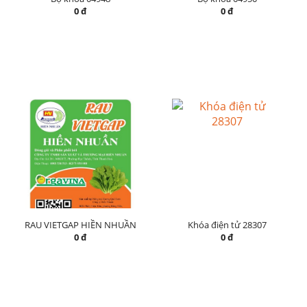
0 đ
0 đ
RAU VIETGAP HIỀN NHUẦN
Khóa điện tử 28307
0 đ
0 đ