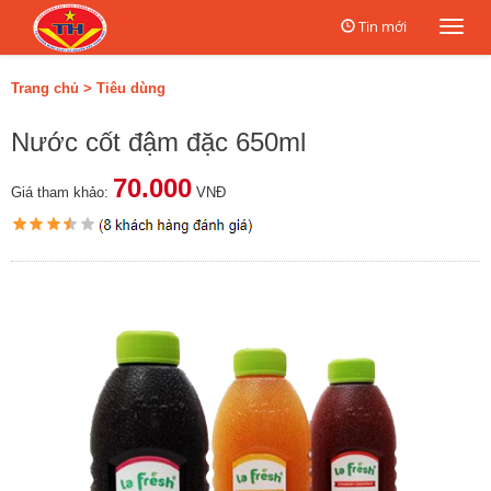
Tin mới
Togg
navi
Trang chủ
>
Tiêu dùng
Nước cốt đậm đặc 650ml
70.000
Giá tham khảo:
VNĐ