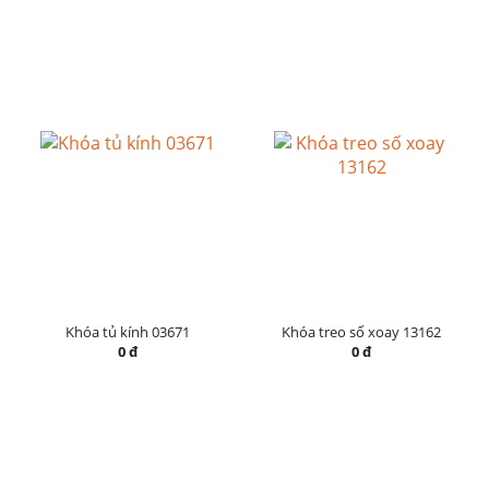
Khóa tủ kính 03671
Khóa treo số xoay 13162
0 đ
0 đ