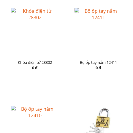
Khóa điện tử 28302
Bộ ốp tay nắm 12411
0 đ
0 đ