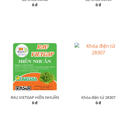
0 đ
0 đ
RAU VIETGAP HIỀN NHUẦN
Khóa điện tử 28307
0 đ
0 đ