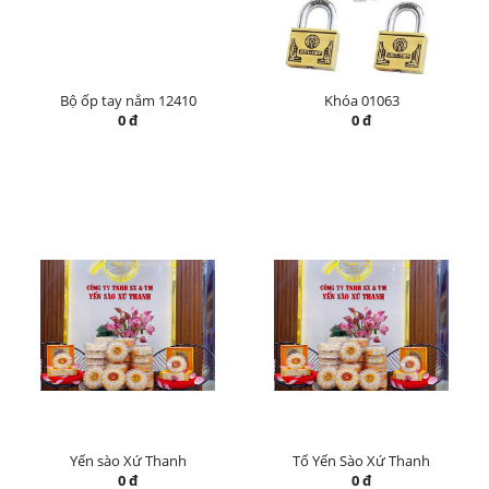
Bộ ốp tay nắm 12410
Khóa 01063
0 đ
0 đ
Yến sào Xứ Thanh
Tổ Yến Sào Xứ Thanh
0 đ
0 đ