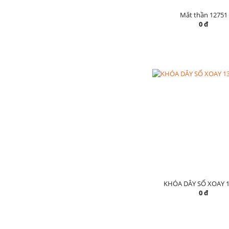
Mắt thần 12751
0 đ
KHÓA DÂY SỐ XOAY 1
0 đ