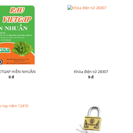
IETGAP HIỀN NHUẦN
Khóa điện tử 28307
0 đ
0 đ