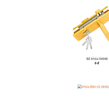
Bộ khóa 04948
0 đ