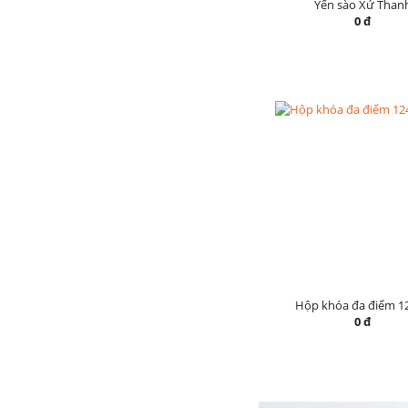
Yến sào Xứ Than
0 đ
Hộp khóa đa điểm 1
0 đ