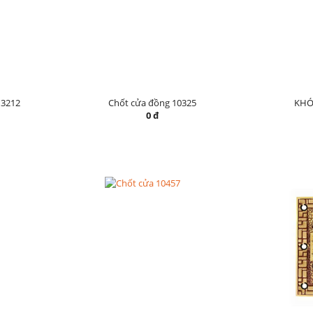
3212
Chốt cửa đồng 10325
KHÓ
0 đ