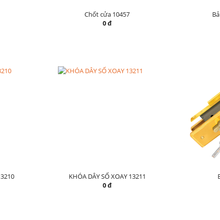
Chốt cửa 10457
Bả
0 đ
3210
KHÓA DÂY SỐ XOAY 13211
0 đ