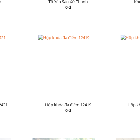
h
Tổ Yến Sào Xứ Thanh
Khó
0 đ
2421
Hộp khóa đa điểm 12419
Hộp k
0 đ