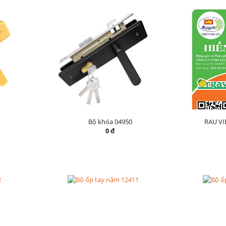
Bộ khóa 04950
RAU V
0 đ