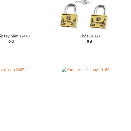
ốp tay nắm 12410
Khóa 01063
0 đ
0 đ