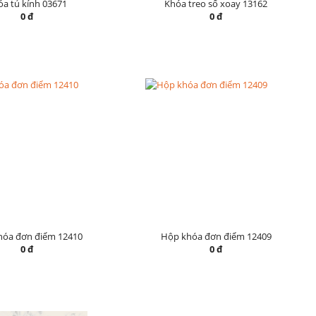
a tủ kính 03671
Khóa treo số xoay 13162
0 đ
0 đ
hóa đơn điểm 12410
Hộp khóa đơn điểm 12409
0 đ
0 đ