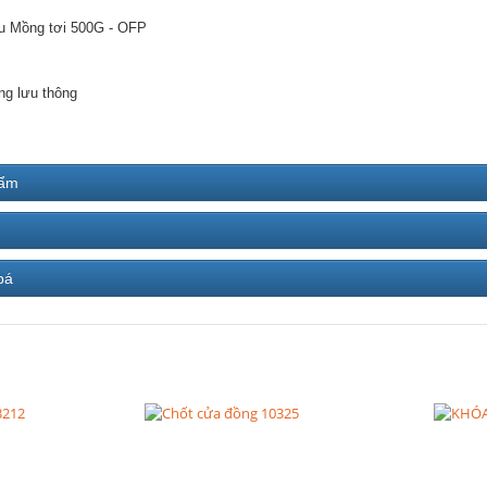
u Mồng tơi 500G - OFP
ng lưu thông
hẩm
bá