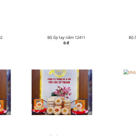
02
Bộ ốp tay nắm 12411
Bộ 
0 đ