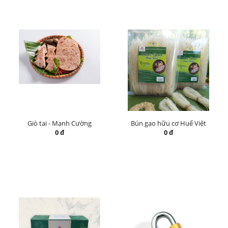
Giò tai - Mạnh Cường
Bún gạo hữu cơ Huế Việt
0 đ
0 đ