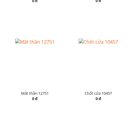
0 đ
0 đ
Mắt thần 12751
Chốt cửa 10457
0 đ
0 đ