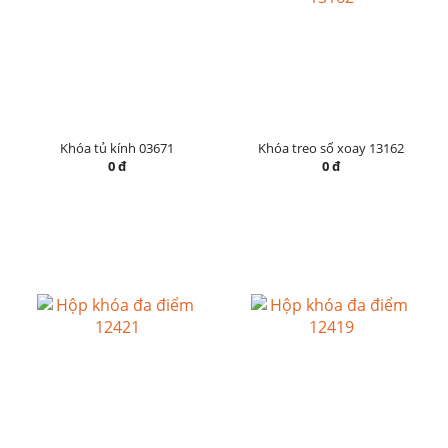
Khóa tủ kính 03671
Khóa treo số xoay 13162
0 đ
0 đ