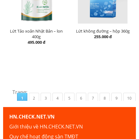
Lứt Tảo xoắn Nhật Bản – lon
Lứt không đường – hộp 360g
400g
255.000 đ
495.000 đ
Trang:
1
2
3
4
5
6
7
8
9
10
HN.CHECK.NET.VN
Giới thiệu về HN.CHECK.NET.VN
Quy chế hoạt động sàn TMĐT