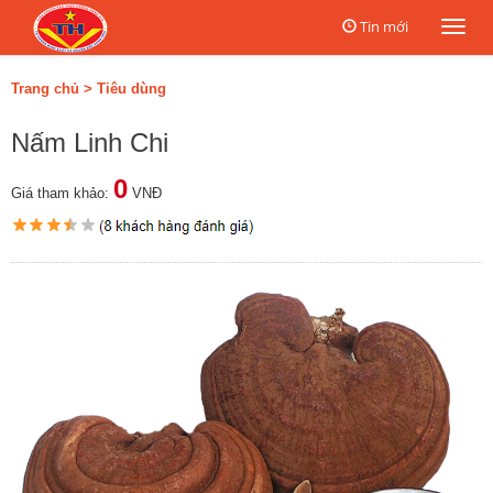
Tin mới
Togg
navi
Trang chủ
>
Tiêu dùng
Nấm Linh Chi
0
Giá tham khảo:
VNĐ