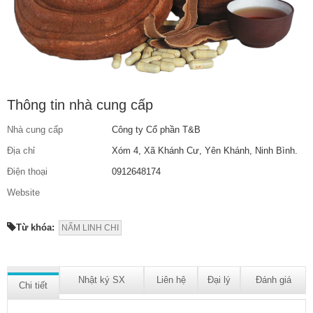
Thông tin nhà cung cấp
Nhà cung cấp
Công ty Cổ phần T&B
Địa chỉ
Xóm 4, Xã Khánh Cư, Yên Khánh, Ninh Bình.
Điện thoại
0912648174
Website
Từ khóa:
NẤM LINH CHI
Nhật ký SX
Liên hệ
Đại lý
Đánh giá
Chi tiết