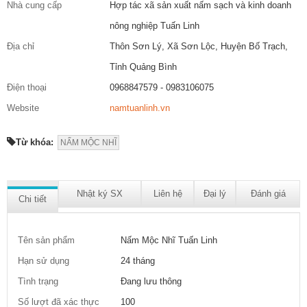
Nhà cung cấp
Hợp tác xã sản xuất nấm sạch và kinh doanh
nông nghiệp Tuấn Linh
Địa chỉ
Thôn Sơn Lý, Xã Sơn Lộc, Huyện Bố Trạch,
Tỉnh Quảng Bình
Điện thoại
0968847579 - 0983106075
Website
namtuanlinh.vn
Từ khóa:
NẤM MỘC NHĨ
Nhật ký SX
Liên hệ
Đại lý
Đánh giá
Chi tiết
Tên sản phẩm
Nấm Mộc Nhĩ Tuấn Linh
Hạn sử dụng
24 tháng
Tình trạng
Đang lưu thông
Số lượt đã xác thực
100