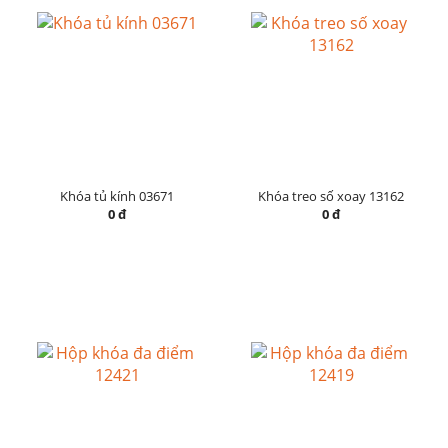
Khóa tủ kính 03671
Khóa treo số xoay 13162
0 đ
0 đ