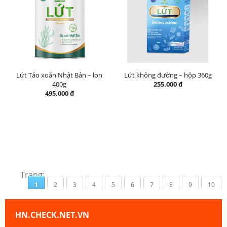
Lứt Tảo xoắn Nhật Bản – lon
Lứt không đường – hộp 360g
400g
255.000 đ
495.000 đ
Trang:
1
2
3
4
5
6
7
8
9
10
HN.CHECK.NET.VN