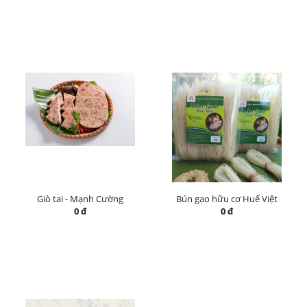
Giò tai - Mạnh Cường
Bún gạo hữu cơ Huế Việt
0 đ
0 đ