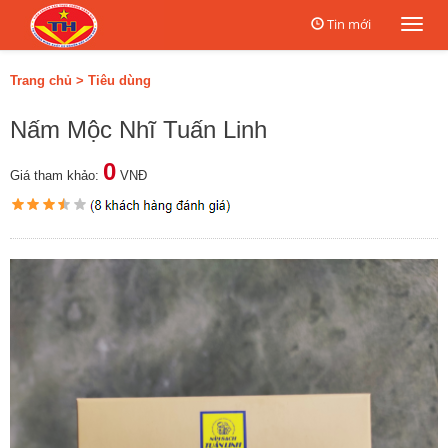
Tin mới
Togg
navi
Trang chủ
>
Tiêu dùng
Nấm Mộc Nhĩ Tuấn Linh
0
Giá tham khảo:
VNĐ