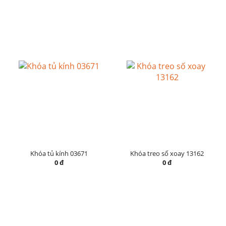
Khóa tủ kính 03671
Khóa treo số xoay 13162
0 đ
0 đ