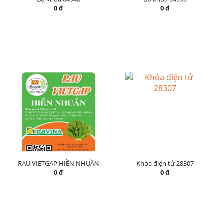
0 đ
0 đ
RAU VIETGAP HIỀN NHUẦN
Khóa điện tử 28307
0 đ
0 đ