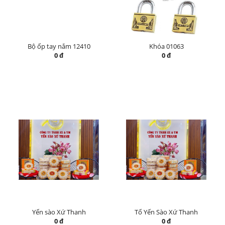
Bộ ốp tay nắm 12410
Khóa 01063
0 đ
0 đ
Yến sào Xứ Thanh
Tổ Yến Sào Xứ Thanh
0 đ
0 đ