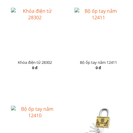
Khóa điện tử 28302
Bộ ốp tay nắm 12411
0 đ
0 đ