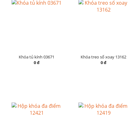
Khóa tủ kính 03671
Khóa treo số xoay 13162
0 đ
0 đ