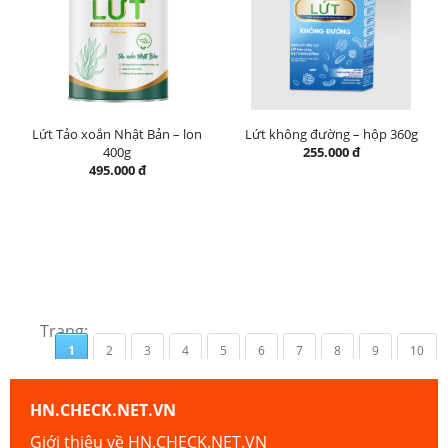
Lứt Tảo xoắn Nhật Bản – lon
Lứt không đường – hộp 360g
400g
255.000 đ
495.000 đ
Trang:
1
2
3
4
5
6
7
8
9
10
HN.CHECK.NET.VN
Giới thiệu về HN.CHECK.NET.VN