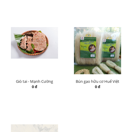
Giò tai - Mạnh Cường
Bún gạo hữu cơ Huế Việt
0 đ
0 đ