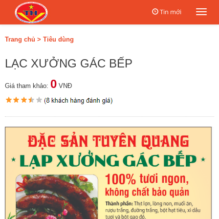
Tin mới
Togg
navi
Trang chủ
>
Tiêu dùng
LẠC XƯỞNG GÁC BẾP
0
Giá tham khảo:
VNĐ