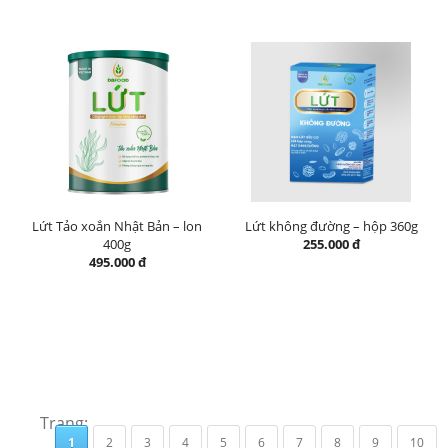
Lứt Tảo xoắn Nhật Bản – lon
Lứt không đường – hộp 360g
400g
255.000 đ
495.000 đ
Trang:
1
2
3
4
5
6
7
8
9
10