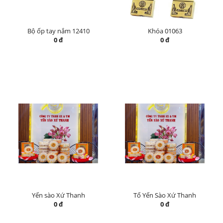
Bộ ốp tay nắm 12410
Khóa 01063
0 đ
0 đ
Yến sào Xứ Thanh
Tổ Yến Sào Xứ Thanh
0 đ
0 đ