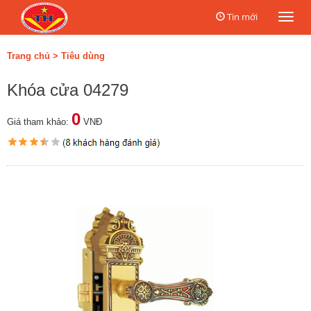
Tin mới
Togg
navi
Trang chủ
>
Tiêu dùng
Khóa cửa 04279
0
Giá tham khảo:
VNĐ