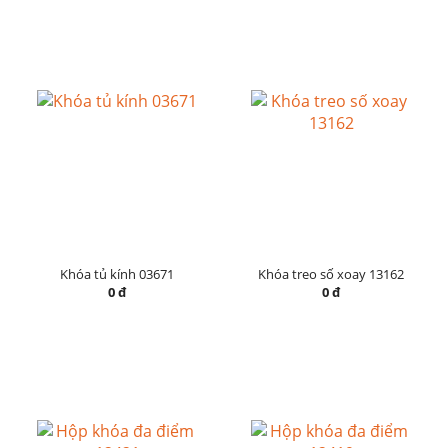
Khóa tủ kính 03671
Khóa treo số xoay 13162
0 đ
0 đ