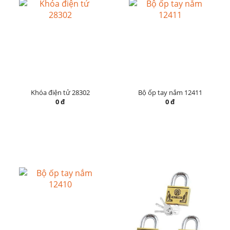
Khóa điện tử 28302
Bộ ốp tay nắm 12411
0 đ
0 đ