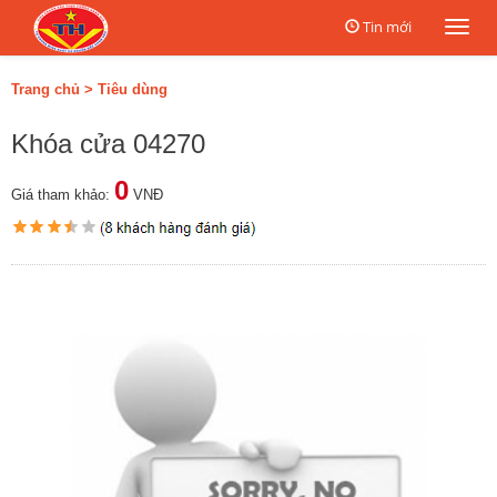
Tin mới
Togg
navi
Trang chủ
>
Tiêu dùng
Khóa cửa 04270
0
Giá tham khảo:
VNĐ