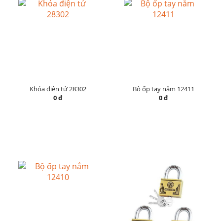
Khóa điện tử 28302
Bộ ốp tay nắm 12411
0 đ
0 đ