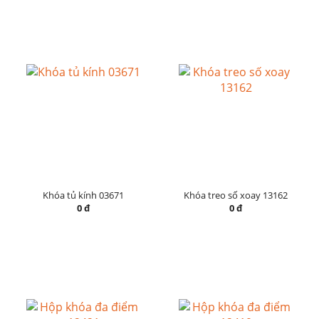
Khóa tủ kính 03671
Khóa treo số xoay 13162
0 đ
0 đ