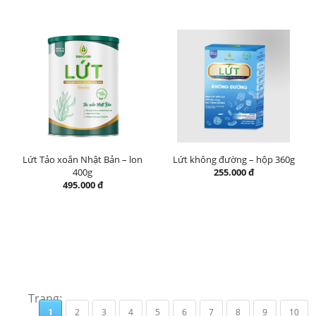
Lứt Tảo xoắn Nhật Bản – lon
Lứt không đường – hộp 360g
400g
255.000 đ
495.000 đ
Trang:
1
2
3
4
5
6
7
8
9
10