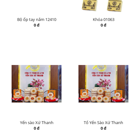
Bộ ốp tay nắm 12410
Khóa 01063
0 đ
0 đ
Yến sào Xứ Thanh
Tổ Yến Sào Xứ Thanh
0 đ
0 đ