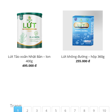
Lứt Tảo xoắn Nhật Bản – lon
Lứt không đường – hộp 360g
400g
255.000 đ
495.000 đ
Trang:
1
2
3
4
5
6
7
8
9
10