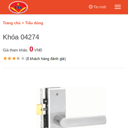
Tin mới
Togg
navi
Trang chủ
>
Tiêu dùng
Khóa 04274
0
Giá tham khảo:
VNĐ