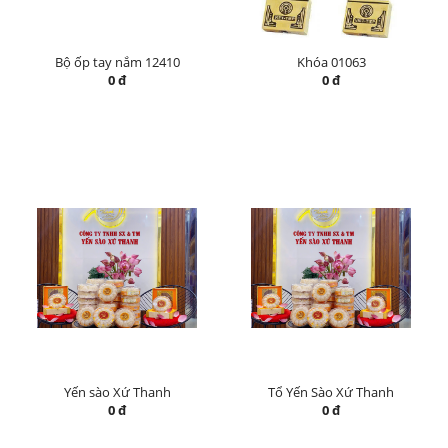
Bộ ốp tay nắm 12410
Khóa 01063
0 đ
0 đ
Yến sào Xứ Thanh
Tổ Yến Sào Xứ Thanh
0 đ
0 đ