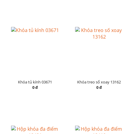
Khóa tủ kính 03671
Khóa treo số xoay 13162
0 đ
0 đ