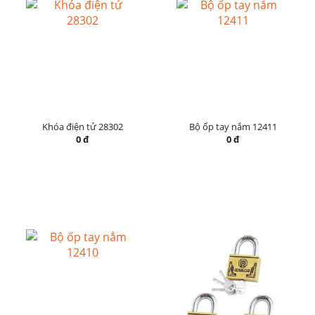
Khóa điện tử 28302
Bộ ốp tay nắm 12411
0 đ
0 đ