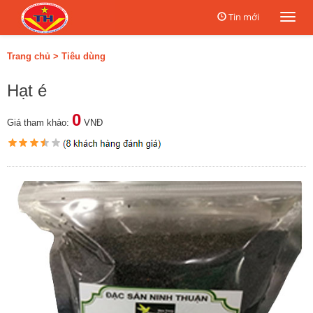
Tin mới
Togg
navi
Trang chủ
>
Tiêu dùng
Hạt é
0
Giá tham khảo:
VNĐ