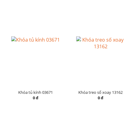
Khóa tủ kính 03671
Khóa treo số xoay 13162
0 đ
0 đ