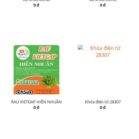
0 đ
0 đ
RAU VIETGAP HIỀN NHUẦN
Khóa điện tử 28307
0 đ
0 đ