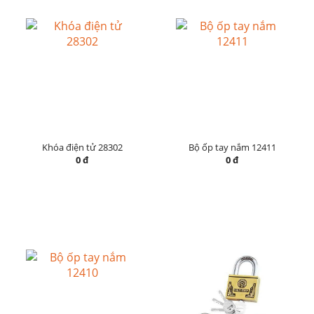
Khóa điện tử 28302
Bộ ốp tay nắm 12411
0 đ
0 đ