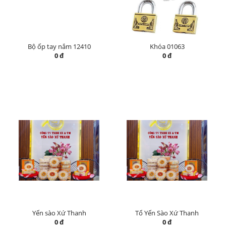
Bộ ốp tay nắm 12410
Khóa 01063
0 đ
0 đ
Yến sào Xứ Thanh
Tổ Yến Sào Xứ Thanh
0 đ
0 đ