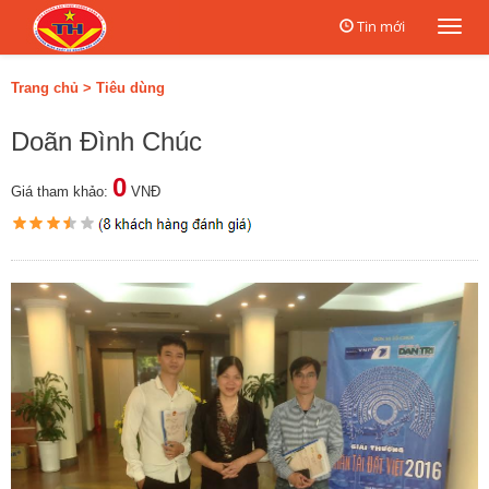
Tin mới
Togg
navi
Trang chủ
>
Tiêu dùng
Doãn Đình Chúc
0
Giá tham khảo:
VNĐ