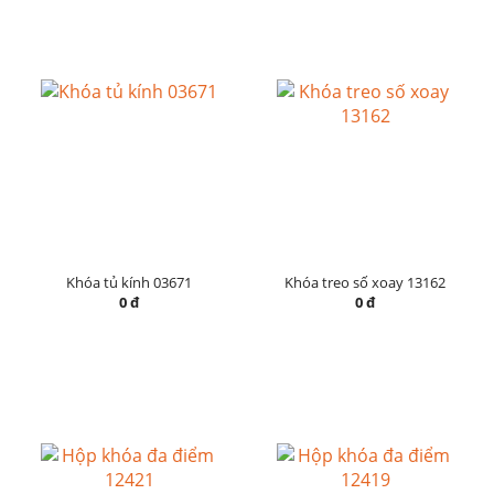
Khóa tủ kính 03671
Khóa treo số xoay 13162
0 đ
0 đ