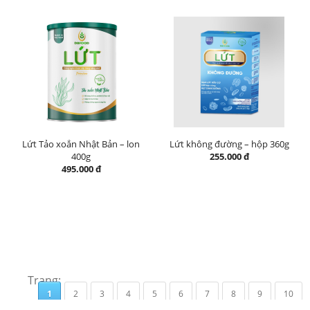
Lứt Tảo xoắn Nhật Bản – lon
Lứt không đường – hộp 360g
400g
255.000 đ
495.000 đ
Trang:
1
2
3
4
5
6
7
8
9
10