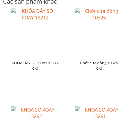
Các sản phẩm khác
KHÓA DÂY SỐ XOAY 13212
Chốt cửa đồng 10325
0 đ
0 đ