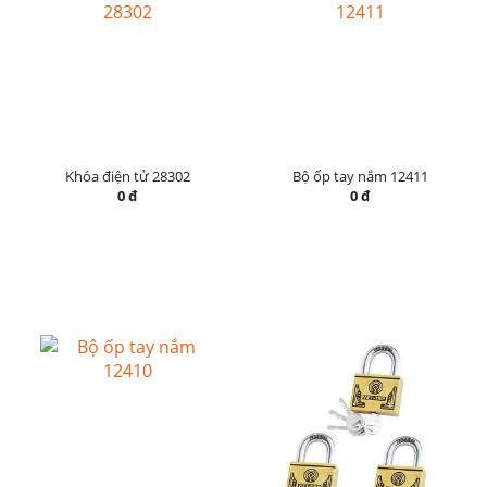
Khóa điện tử 28302
Bộ ốp tay nắm 12411
0 đ
0 đ