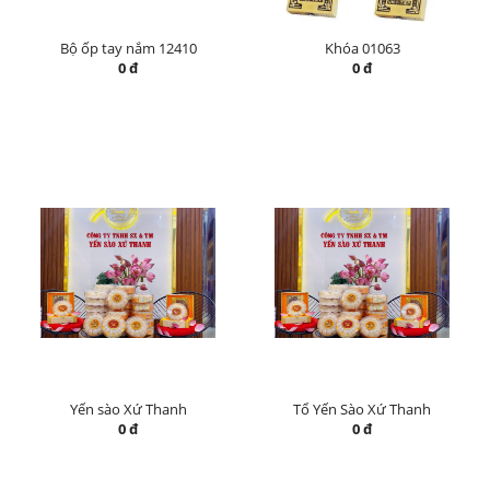
Bộ ốp tay nắm 12410
Khóa 01063
0 đ
0 đ
Yến sào Xứ Thanh
Tổ Yến Sào Xứ Thanh
0 đ
0 đ