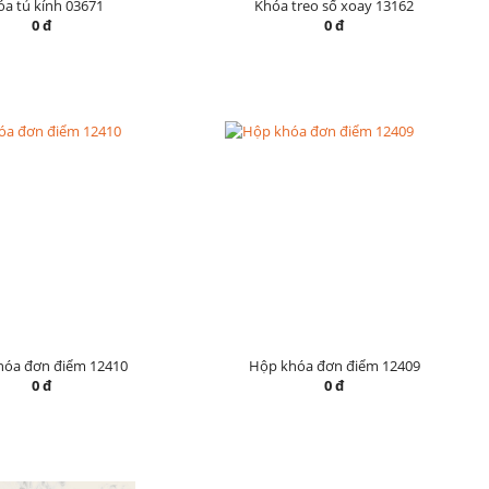
a tủ kính 03671
Khóa treo số xoay 13162
0 đ
0 đ
hóa đơn điểm 12410
Hộp khóa đơn điểm 12409
0 đ
0 đ