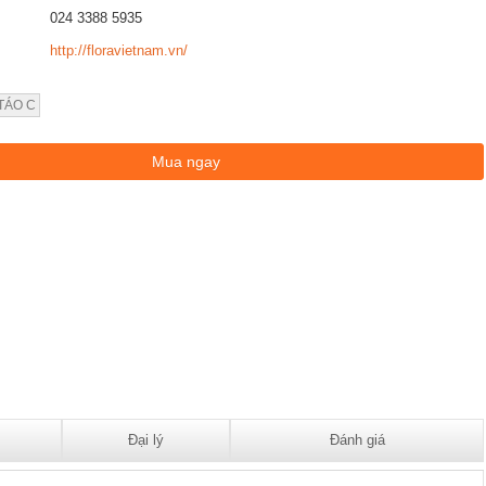
024 3388 5935
http://floravietnam.vn/
 TÁO C
Đại lý
Đánh giá