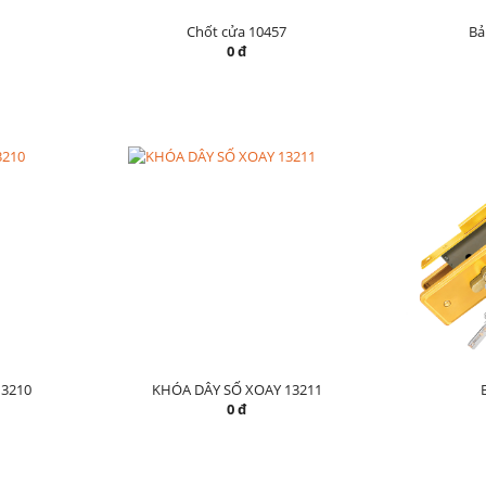
Chốt cửa 10457
Bả
0 đ
3210
KHÓA DÂY SỐ XOAY 13211
0 đ