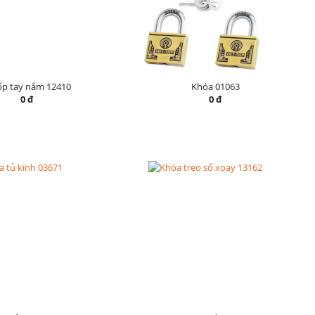
ốp tay nắm 12410
Khóa 01063
0 đ
0 đ