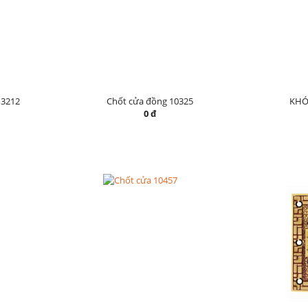
3212
Chốt cửa đồng 10325
KHÓ
0 đ