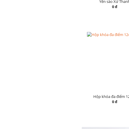
Yến sào Xứ Than
0 đ
Hộp khóa đa điểm 1
0 đ