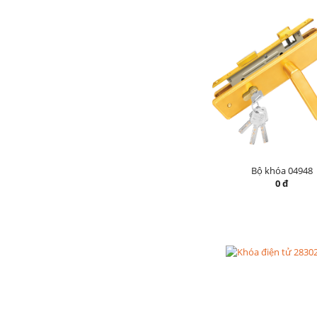
Bộ khóa 04948
0 đ