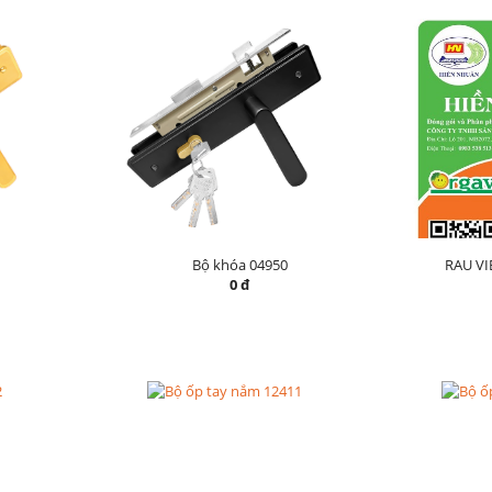
Bộ khóa 04950
RAU V
0 đ