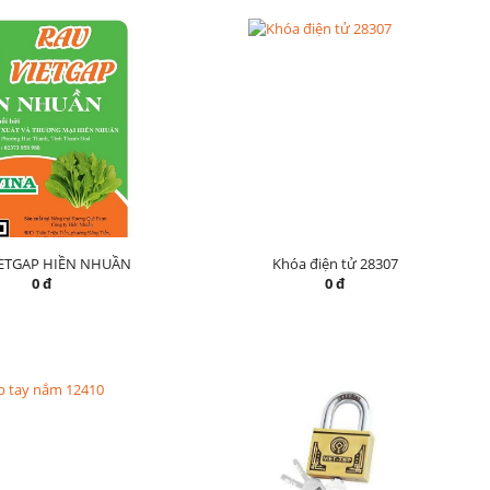
IETGAP HIỀN NHUẦN
Khóa điện tử 28307
0 đ
0 đ