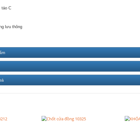
 táo C
ng lưu thông
hẩm
bá