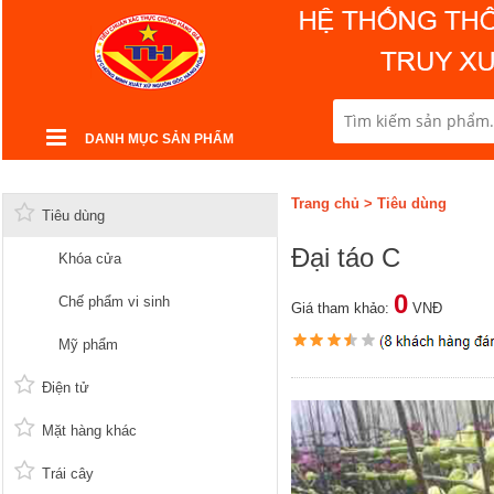
DANH MỤC SẢN PHẨM
Trang chủ
>
Tiêu dùng
Tiêu dùng
Đại táo C
Khóa cửa
0
Chế phẩm vi sinh
Giá tham khảo:
VNĐ
Mỹ phẩm
Điện tử
Mặt hàng khác
Trái cây