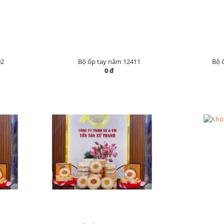
02
Bộ ốp tay nắm 12411
Bộ 
0 đ