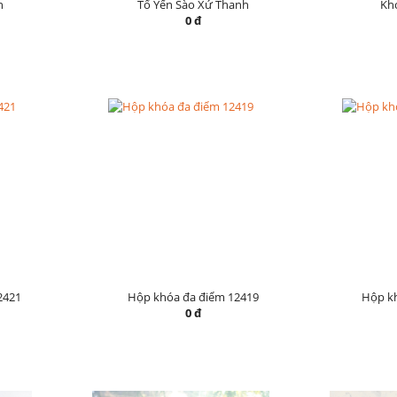
h
Tổ Yến Sào Xứ Thanh
Khó
0 đ
2421
Hộp khóa đa điểm 12419
Hộp k
0 đ