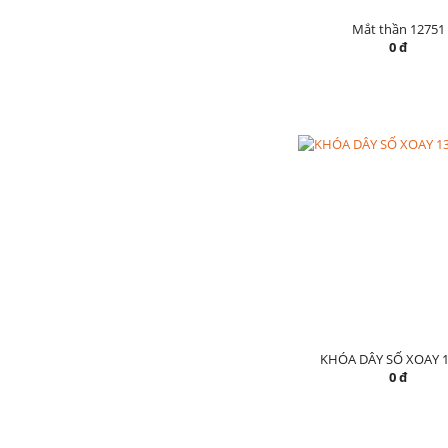
Mắt thần 12751
0 đ
KHÓA DÂY SỐ XOAY 1
0 đ