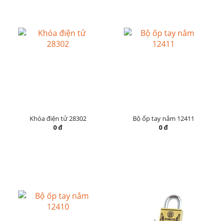
Khóa điện tử 28302
Bộ ốp tay nắm 12411
0 đ
0 đ