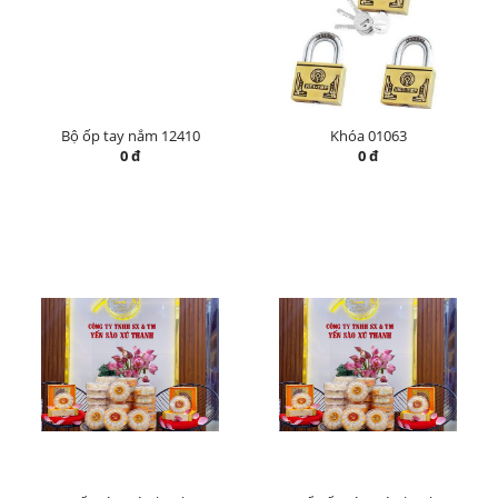
Bộ ốp tay nắm 12410
Khóa 01063
0 đ
0 đ