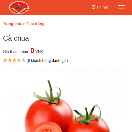
Tin mới
Togg
navi
Trang chủ
>
Tiêu dùng
Cà chua
0
Giá tham khảo:
VNĐ