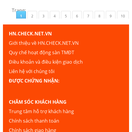
Trang:
1
2
3
4
5
6
7
8
9
10
HN.CHECK.NET.VN
Giới thiệu về HN.CHECK.NET.VN
Quy chế hoạt động sàn TMĐT
Điều khoản và điều kiện giao dịch
Liên hệ với chúng tôi
ĐƯỢC CHỨNG NHẬN:
CHĂM SÓC KHÁCH HÀNG
Trung tâm hỗ trợ khách hàng
Chính sách thanh toán
Chính sách giao hàng