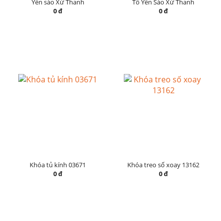
Yến sào Xứ Thanh
Tổ Yến Sào Xứ Thanh
0 đ
0 đ
Khóa tủ kính 03671
Khóa treo số xoay 13162
0 đ
0 đ