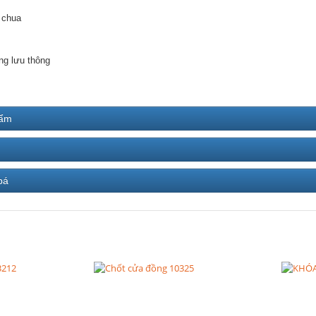
 chua
ng lưu thông
hẩm
bá