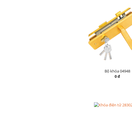
Bộ khóa 04948
0 đ