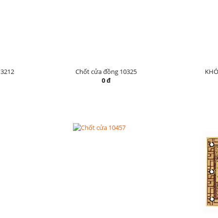
3212
Chốt cửa đồng 10325
KHÓ
0 đ