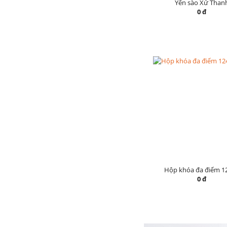
Yến sào Xứ Than
0 đ
Hộp khóa đa điểm 1
0 đ