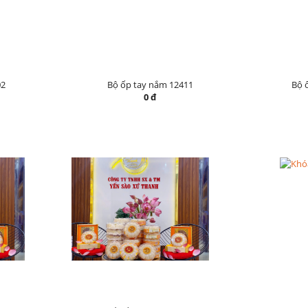
02
Bộ ốp tay nắm 12411
Bộ 
0 đ