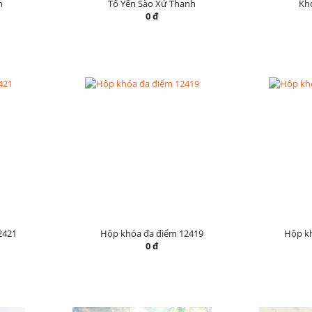
h
Tổ Yến Sào Xứ Thanh
Khó
0 đ
2421
Hộp khóa đa điểm 12419
Hộp k
0 đ