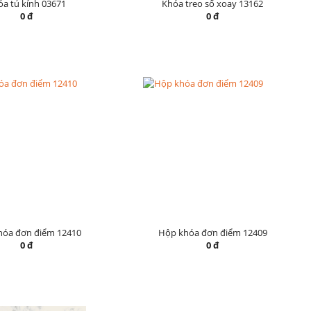
a tủ kính 03671
Khóa treo số xoay 13162
0 đ
0 đ
hóa đơn điểm 12410
Hộp khóa đơn điểm 12409
0 đ
0 đ