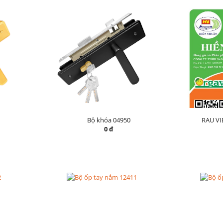
Bộ khóa 04950
RAU V
0 đ