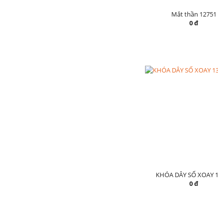
Mắt thần 12751
0 đ
KHÓA DÂY SỐ XOAY 1
0 đ