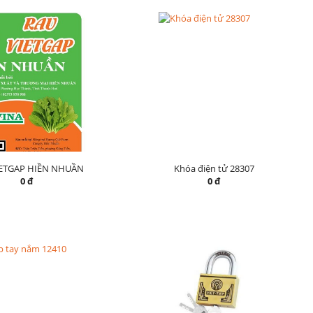
IETGAP HIỀN NHUẦN
Khóa điện tử 28307
0 đ
0 đ