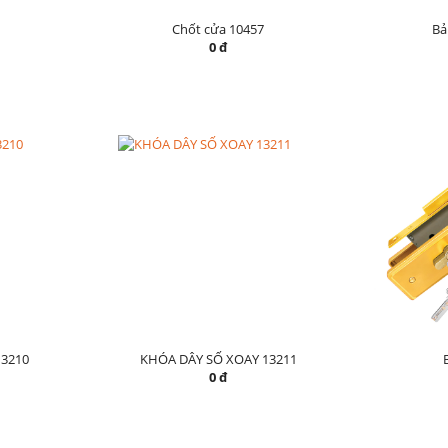
Chốt cửa 10457
Bả
0 đ
3210
KHÓA DÂY SỐ XOAY 13211
0 đ