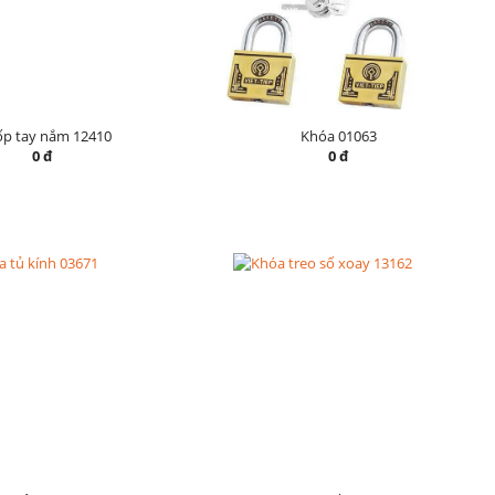
ốp tay nắm 12410
Khóa 01063
0 đ
0 đ