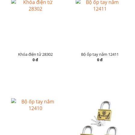
Khóa điện tử 28302
Bộ ốp tay nắm 12411
0 đ
0 đ