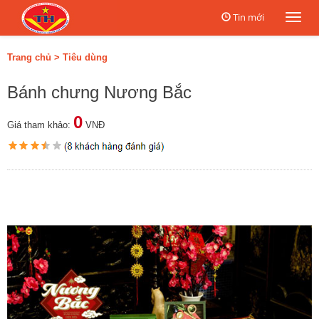
Tin mới
Togg
navi
Trang chủ
>
Tiêu dùng
Bánh chưng Nương Bắc
0
Giá tham khảo:
VNĐ