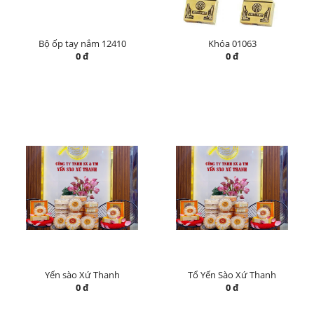
Bộ ốp tay nắm 12410
Khóa 01063
0 đ
0 đ
Yến sào Xứ Thanh
Tổ Yến Sào Xứ Thanh
0 đ
0 đ