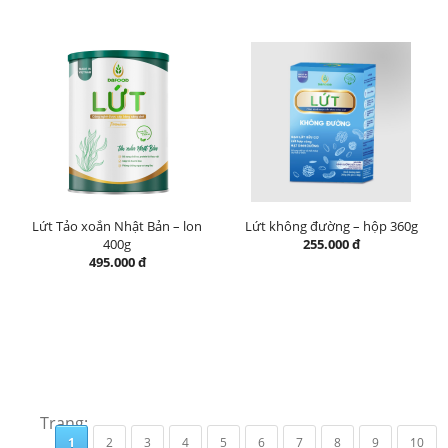
Lứt Tảo xoắn Nhật Bản – lon
Lứt không đường – hộp 360g
400g
255.000 đ
495.000 đ
Trang:
1
2
3
4
5
6
7
8
9
10