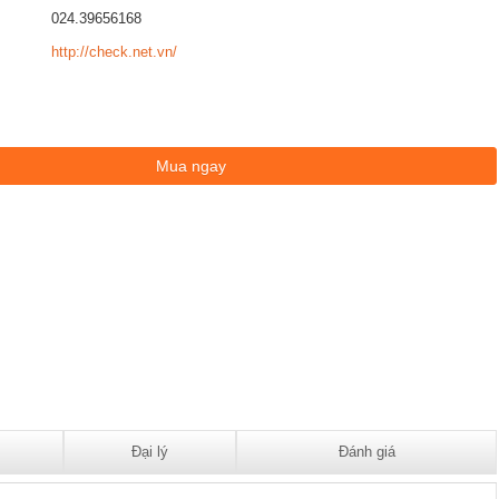
024.39656168
http://check.net.vn/
Đại lý
Đánh giá