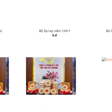
02
Bộ ốp tay nắm 12411
Bộ 
0 đ