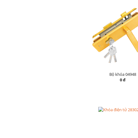
Bộ khóa 04948
0 đ