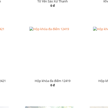
h
Tổ Yến Sào Xứ Thanh
Khó
0 đ
2421
Hộp khóa đa điểm 12419
Hộp k
0 đ