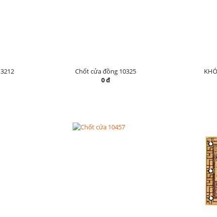
3212
Chốt cửa đồng 10325
KHÓ
0 đ