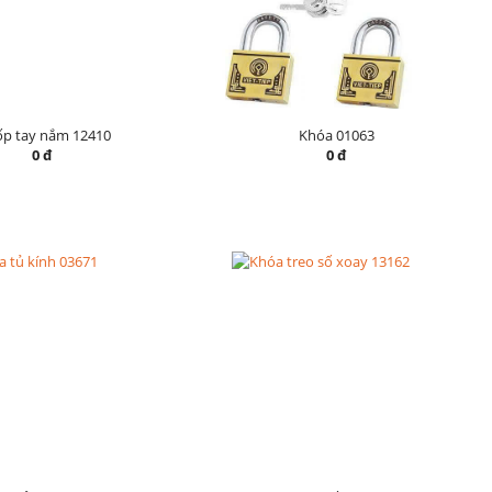
ốp tay nắm 12410
Khóa 01063
0 đ
0 đ