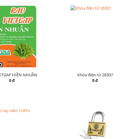
IETGAP HIỀN NHUẦN
Khóa điện tử 28307
0 đ
0 đ