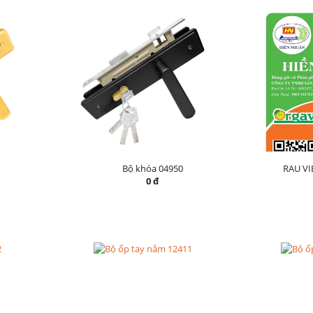
Bộ khóa 04950
RAU V
0 đ