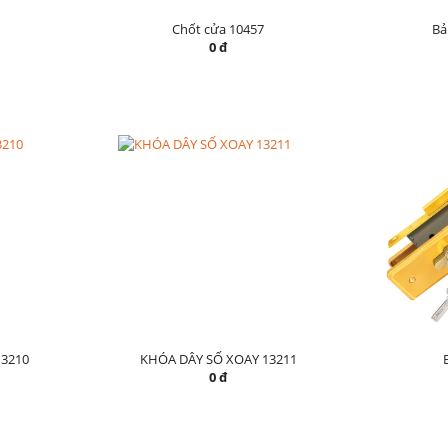
Chốt cửa 10457
Bả
0 đ
3210
KHÓA DÂY SỐ XOAY 13211
0 đ