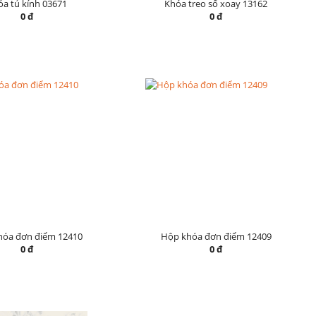
a tủ kính 03671
Khóa treo số xoay 13162
0 đ
0 đ
hóa đơn điểm 12410
Hộp khóa đơn điểm 12409
0 đ
0 đ