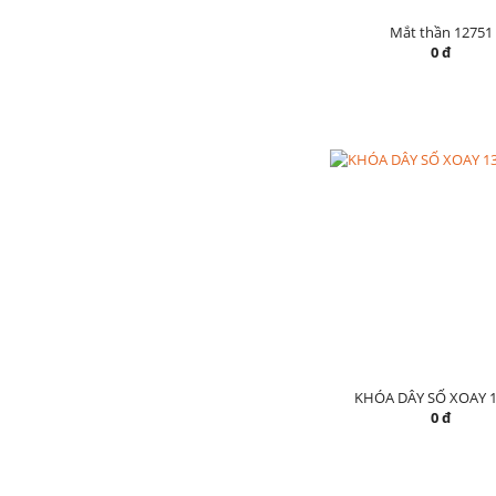
Mắt thần 12751
0 đ
KHÓA DÂY SỐ XOAY 1
0 đ