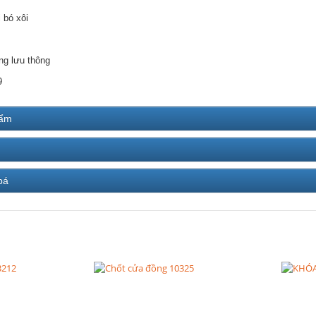
 bó xôi
ng lưu thông
9
hẩm
bá