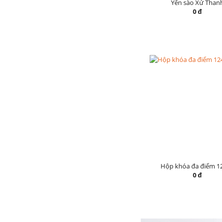
Yến sào Xứ Than
0 đ
Hộp khóa đa điểm 1
0 đ