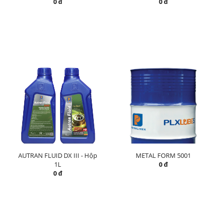
0 đ
0 đ
AUTRAN FLUID DX III - Hộp
METAL FORM 5001
1L
0 đ
0 đ