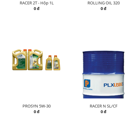
RACER 2T - Hộp 1L
ROLLING OIL 320
0 đ
0 đ
PROSYN 5W-30
RACER N SL/CF
0 đ
0 đ