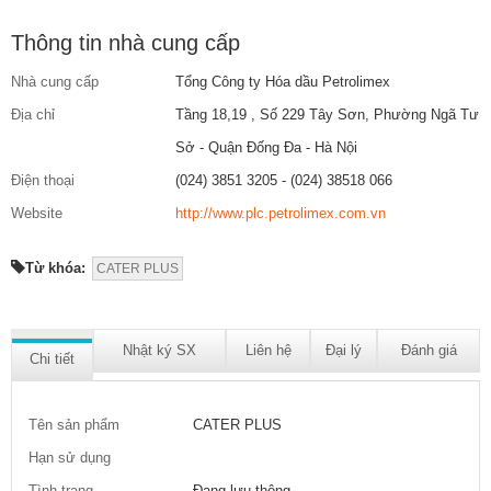
Thông tin nhà cung cấp
Nhà cung cấp
Tổng Công ty Hóa dầu Petrolimex
Địa chỉ
Tầng 18,19 , Số 229 Tây Sơn, Phường Ngã Tư
Sở - Quận Đống Đa - Hà Nội
Điện thoại
(024) 3851 3205 - (024) 38518 066
Website
http://www.plc.petrolimex.com.vn
Từ khóa:
CATER PLUS
Nhật ký SX
Liên hệ
Đại lý
Đánh giá
Chi tiết
Tên sản phẩm
CATER PLUS
Hạn sử dụng
Tình trạng
Đang lưu thông