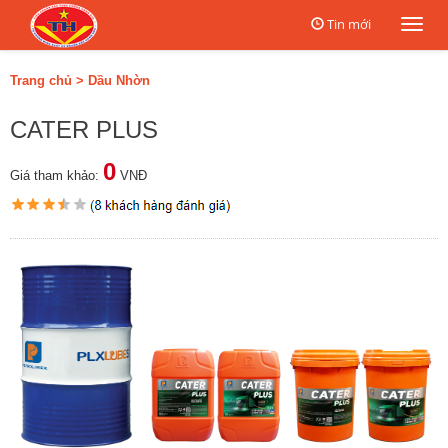
Tin mới
Togg
navi
Trang chủ
>
Dầu Nhờn
CATER PLUS
0
Giá tham khảo:
VNĐ