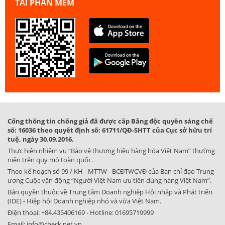
TẢI PHẦN MỀM
Cổng thông tin chống giả đã được cấp Bằng độc quyền sáng chế
số: 16036 theo quyết định số: 61711/QĐ-SHTT của Cục sở hữu trí
tuệ, ngày 30.09.2016.
Thực hiện nhiệm vụ “Bảo vệ thương hiệu hàng hóa Việt Nam” thường
niên trên quy mô toàn quốc.
Theo kế hoạch số 99 / KH - MTTW - BCĐTWCVĐ của Ban chỉ đạo Trung
ương Cuộc vận động “Người Việt Nam ưu tiên dùng hàng Việt Nam”.
Bản quyền thuộc về Trung tâm Doanh nghiệp Hội nhập và Phát triển
(IDE) - Hiệp hội Doanh nghiệp nhỏ và vừa Việt Nam.
Điện thoại:
+84.435406169
- Hotline:
01695719999
Email:
info@check.net.vn