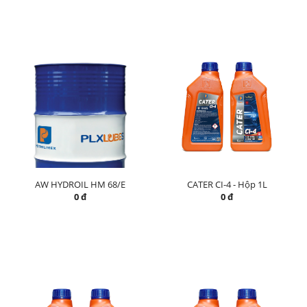
AW HYDROIL HM 68/E
CATER CI-4 - Hộp 1L
0 đ
0 đ