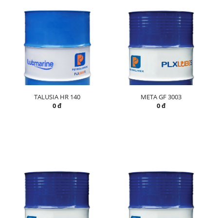
TALUSIA HR 140
META GF 3003
0 đ
0 đ