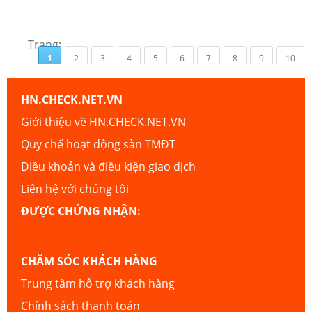
Trang:
1
2
3
4
5
6
7
8
9
10
HN.CHECK.NET.VN
Giới thiệu về HN.CHECK.NET.VN
Quy chế hoạt động sàn TMĐT
Điều khoản và điều kiện giao dịch
Liên hệ với chúng tôi
ĐƯỢC CHỨNG NHẬN:
CHĂM SÓC KHÁCH HÀNG
Trung tâm hỗ trợ khách hàng
Chính sách thanh toán