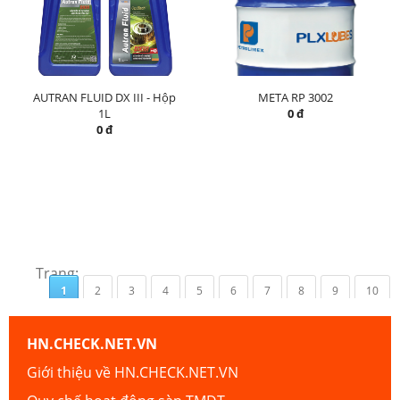
AUTRAN FLUID DX III - Hộp
META RP 3002
1L
0 đ
0 đ
Trang:
1
2
3
4
5
6
7
8
9
10
HN.CHECK.NET.VN
Giới thiệu về HN.CHECK.NET.VN