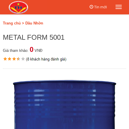
Tin mới
Togg
navi
Trang chủ
>
Dầu Nhờn
METAL FORM 5001
0
Giá tham khảo:
VNĐ