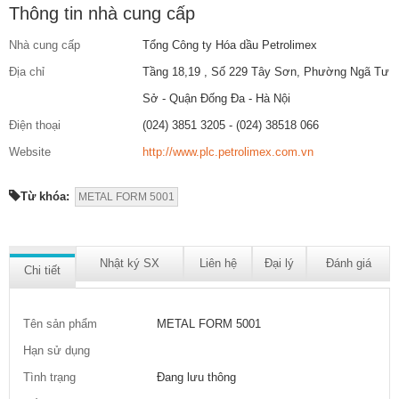
Thông tin nhà cung cấp
Nhà cung cấp
Tổng Công ty Hóa dầu Petrolimex
Địa chỉ
Tầng 18,19 , Số 229 Tây Sơn, Phường Ngã Tư
Sở - Quận Đống Đa - Hà Nội
Điện thoại
(024) 3851 3205 - (024) 38518 066
Website
http://www.plc.petrolimex.com.vn
Từ khóa:
METAL FORM 5001
Nhật ký SX
Liên hệ
Đại lý
Đánh giá
Chi tiết
Tên sản phẩm
METAL FORM 5001
Hạn sử dụng
Tình trạng
Đang lưu thông