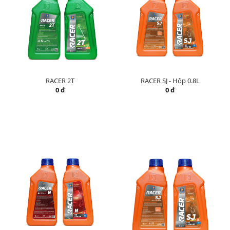
RACER 2T
RACER SJ - Hộp 0.8L
0 đ
0 đ