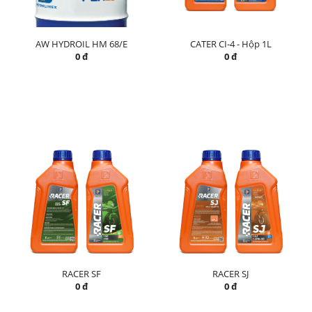
AW HYDROIL HM 68/E
CATER CI-4 - Hộp 1L
0 đ
0 đ
RACER SF
RACER SJ
0 đ
0 đ