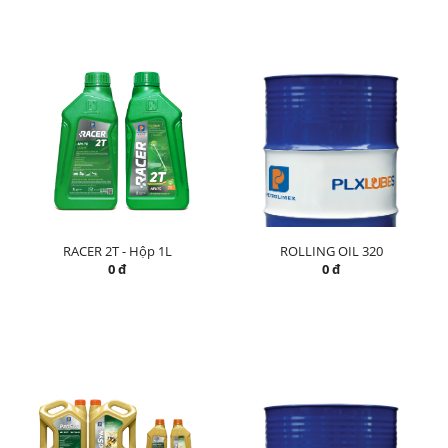
RACER 2T - Hộp 1L
ROLLING OIL 320
0 đ
0 đ