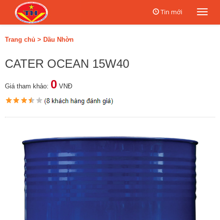
Tin mới
Togg
navi
Trang chủ
>
Dầu Nhờn
CATER OCEAN 15W40
0
Giá tham khảo:
VNĐ