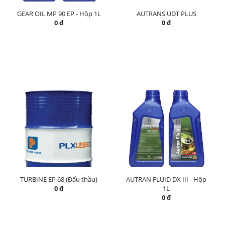
GEAR OIL MP 90 EP - Hộp 1L
AUTRANS UDT PLUS
0 đ
0 đ
TURBINE EP 68 (Đấu thầu)
AUTRAN FLUID DX III - Hộp
0 đ
1L
0 đ