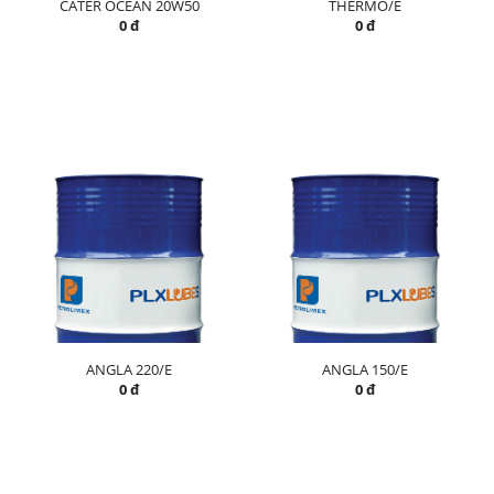
CATER OCEAN 20W50
THERMO/E
0 đ
0 đ
ANGLA 220/E
ANGLA 150/E
0 đ
0 đ