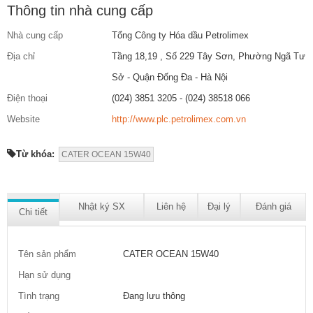
Thông tin nhà cung cấp
Nhà cung cấp
Tổng Công ty Hóa dầu Petrolimex
Địa chỉ
Tầng 18,19 , Số 229 Tây Sơn, Phường Ngã Tư
Sở - Quận Đống Đa - Hà Nội
Điện thoại
(024) 3851 3205 - (024) 38518 066
Website
http://www.plc.petrolimex.com.vn
Từ khóa:
CATER OCEAN 15W40
Nhật ký SX
Liên hệ
Đại lý
Đánh giá
Chi tiết
Tên sản phẩm
CATER OCEAN 15W40
Hạn sử dụng
Tình trạng
Đang lưu thông