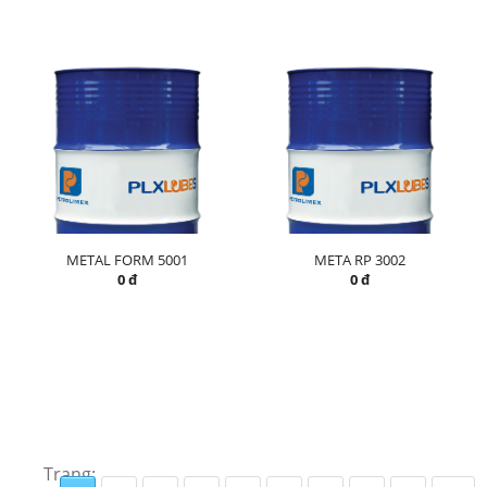
METAL FORM 5001
META RP 3002
0 đ
0 đ
Trang: