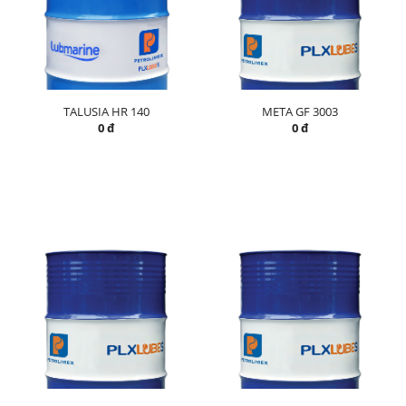
TALUSIA HR 140
META GF 3003
0 đ
0 đ