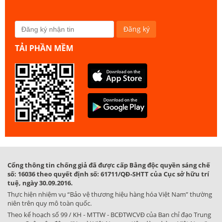
TẢI PHẦN MỀM
Cổng thông tin chống giả đã được cấp Bằng độc quyền sáng chế
số: 16036 theo quyết định số: 61711/QĐ-SHTT của Cục sở hữu trí
tuệ, ngày 30.09.2016.
Thực hiện nhiệm vụ “Bảo vệ thương hiệu hàng hóa Việt Nam” thường
niên trên quy mô toàn quốc.
Theo kế hoạch số 99 / KH - MTTW - BCĐTWCVĐ của Ban chỉ đạo Trung