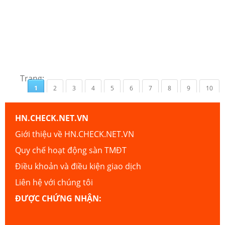
Trang:
1
2
3
4
5
6
7
8
9
10
HN.CHECK.NET.VN
Giới thiệu về HN.CHECK.NET.VN
Quy chế hoạt động sàn TMĐT
Điều khoản và điều kiện giao dịch
Liên hệ với chúng tôi
ĐƯỢC CHỨNG NHẬN: