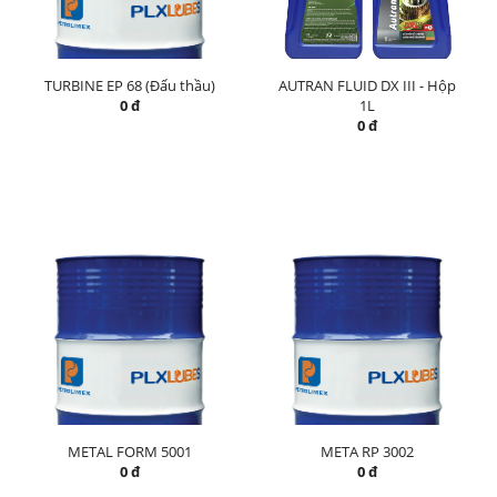
TURBINE EP 68 (Đấu thầu)
AUTRAN FLUID DX III - Hộp
0 đ
1L
0 đ
METAL FORM 5001
META RP 3002
0 đ
0 đ