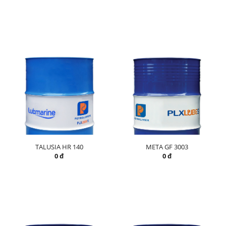
TALUSIA HR 140
META GF 3003
0 đ
0 đ