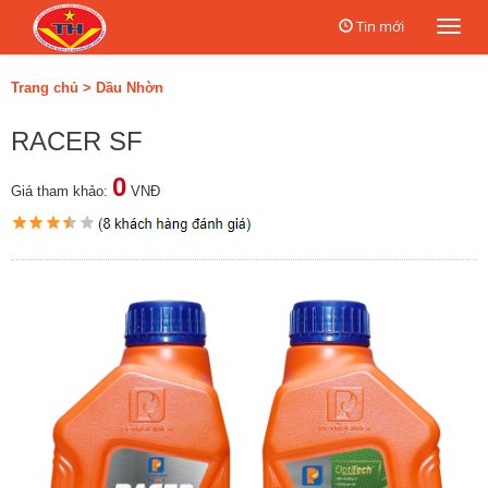
Tin mới
Togg
navi
Trang chủ
>
Dầu Nhờn
RACER SF
0
Giá tham khảo:
VNĐ