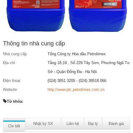
Thông tin nhà cung cấp
Nhà cung cấp
Tổng Công ty Hóa dầu Petrolimex
Địa chỉ
Tầng 18,19 , Số 229 Tây Sơn, Phường Ngã Tư
Sở - Quận Đống Đa - Hà Nội
Điện thoại
(024) 3851 3205 - (024) 38518 066
Website
http://www.plc.petrolimex.com.vn
Từ khóa:
Nhật ký SX
Liên hệ
Đại lý
Đánh giá
Chi tiết