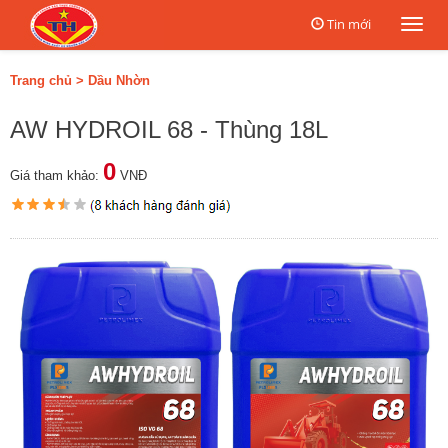
Tin mới
Togg
navi
Trang chủ
>
Dầu Nhờn
AW HYDROIL 68 - Thùng 18L
0
Giá tham khảo:
VNĐ