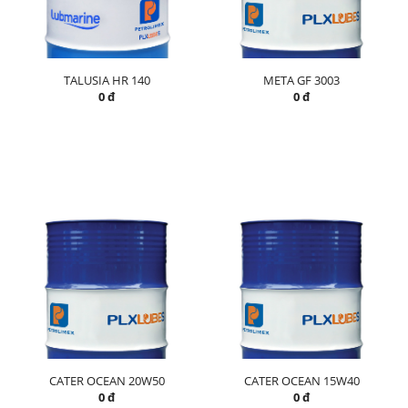
TALUSIA HR 140
META GF 3003
0 đ
0 đ
CATER OCEAN 20W50
CATER OCEAN 15W40
0 đ
0 đ