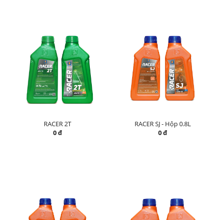
RACER 2T
RACER SJ - Hộp 0.8L
0 đ
0 đ