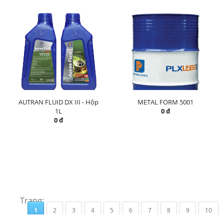
AUTRAN FLUID DX III - Hộp
METAL FORM 5001
1L
0 đ
0 đ
Trang:
1
2
3
4
5
6
7
8
9
10