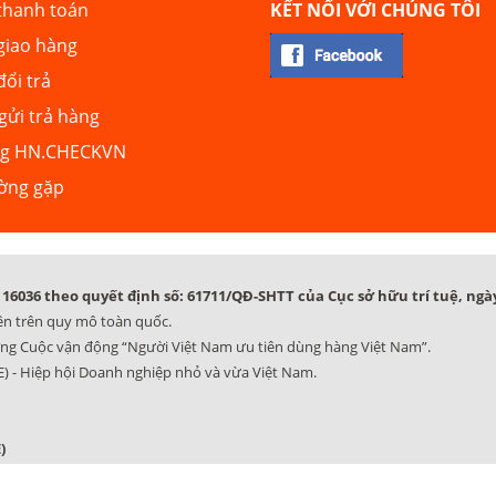
thanh toán
KẾT NỐI VỚI CHÚNG TÔI
giao hàng
đổi trả
ửi trả hàng
ng HN.CHECKVN
ường gặp
16036 theo quyết định số: 61711/QĐ-SHTT của Cục sở hữu trí tuệ, ngày
ên trên quy mô toàn quốc.
ng Cuộc vận động “Người Việt Nam ưu tiên dùng hàng Việt Nam”.
) - Hiệp hội Doanh nghiệp nhỏ và vừa Việt Nam.
)