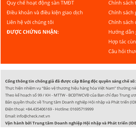
Quy chế hoạt động sàn TMĐT
Chính sách 
Điều khoản và điều kiện giao dịch
Chính sách 
Liên hệ với chúng tôi
Chính sách 
ĐƯỢC CHỨNG NHẬN:
Hướng dẫn g
Hợp tác cù
Câu hỏi th
Cổng thông tin chống giả đã được cấp Bằng độc quyền sáng chế số: 
Thực hiện nhiệm vụ “Bảo vệ thương hiệu hàng hóa Việt Nam” thường ni
Theo kế hoạch số 99 / KH - MTTW - BCĐTWCVĐ của Ban chỉ đạo Trung ươ
Bản quyền thuộc về Trung tâm Doanh nghiệp Hội nhập và Phát triển (IDE
Điện thoại:
+84.435406169
- Hotline:
01695719999
Email:
info@check.net.vn
Vận hành bởi Trung tâm Doanh nghiệp Hội nhập và Phát triển (IDE