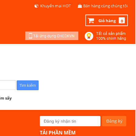
Khuyến mại HOT
Bán hàng cùng chúng tôi
Giỏ hàng
0
ẩm sấy
TẢI PHẦN MỀM