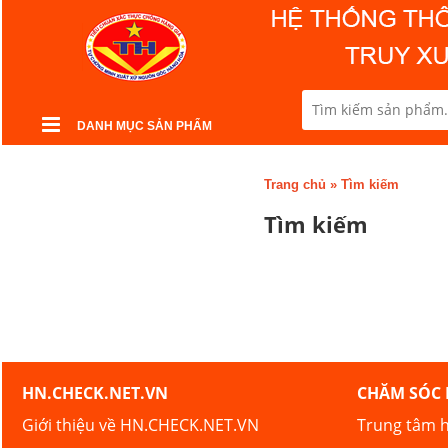
DANH MỤC SẢN PHẨM
Trang chủ
»
Tìm kiếm
Tìm kiếm
HN.CHECK.NET.VN
CHĂM SÓC
Giới thiệu về HN.CHECK.NET.VN
Trung tâm h