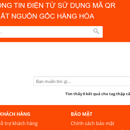
Tìm thấy 0 kết quả cho tag thập c
 KHÁCH HÀNG
BẢO MẬT
ỗ trợ khách hàng
Chính sách bảo mật