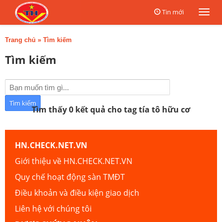
Tin mới
Togg
navi
Trang chủ
»
Tìm kiếm
Tìm kiếm
Tìm thấy 0 kết quả cho tag tía tô hữu cơ
HN.CHECK.NET.VN
Giới thiệu về HN.CHECK.NET.VN
Quy chế hoạt động sàn TMĐT
Điều khoản và điều kiện giao dịch
Liên hệ với chúng tôi