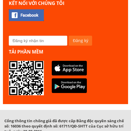
KẾT NỐI VỚI CHÚNG TÔI
TẢI PHẦN MỀM
Cổng thông tin chống giả đã được cấp Bằng độc quyền sáng chế
số: 16036 theo quyết định số: 61711/QĐ-SHTT của Cục sở hữu trí