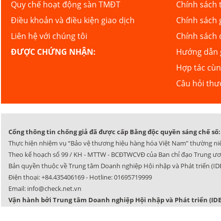
Quy chế hoạt động sàn TMĐT
Chính sách 
Điều khoản và điều kiện giao dịch
Chính sách 
Liên hệ với chúng tôi
Chính sách 
ĐƯỢC CHỨNG NHẬN:
Hướng dẫn g
Hợp tác cù
Câu hỏi th
Cổng thông tin chống giả đã được cấp Bằng độc quyền sáng chế số: 
Thực hiện nhiệm vụ “Bảo vệ thương hiệu hàng hóa Việt Nam” thường ni
Theo kế hoạch số 99 / KH - MTTW - BCĐTWCVĐ của Ban chỉ đạo Trung ươ
Bản quyền thuộc về Trung tâm Doanh nghiệp Hội nhập và Phát triển (IDE
Điện thoại:
+84.435406169
- Hotline:
01695719999
Email:
info@check.net.vn
Vận hành bởi Trung tâm Doanh nghiệp Hội nhập và Phát triển (IDE