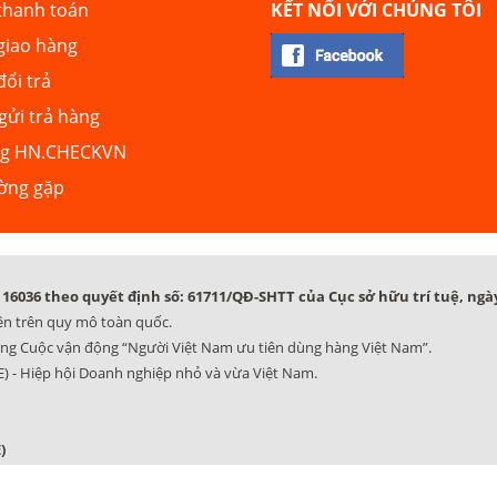
thanh toán
KẾT NỐI VỚI CHÚNG TÔI
giao hàng
đổi trả
ửi trả hàng
ng HN.CHECKVN
ường gặp
16036 theo quyết định số: 61711/QĐ-SHTT của Cục sở hữu trí tuệ, ngày
ên trên quy mô toàn quốc.
ng Cuộc vận động “Người Việt Nam ưu tiên dùng hàng Việt Nam”.
) - Hiệp hội Doanh nghiệp nhỏ và vừa Việt Nam.
)