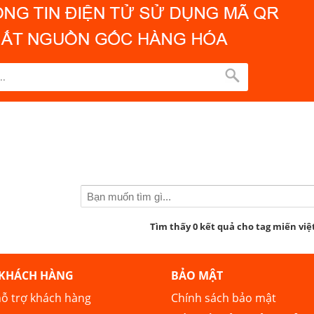
Tìm thấy 0 kết quả cho tag miến vi
 KHÁCH HÀNG
BẢO MẬT
ỗ trợ khách hàng
Chính sách bảo mật