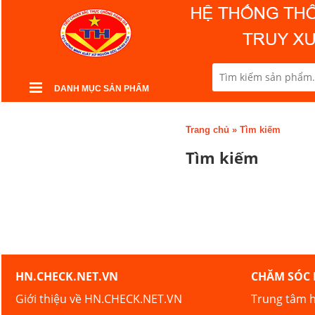
DANH MỤC SẢN PHẨM
Trang chủ
»
Tìm kiếm
Tìm kiếm
HN.CHECK.NET.VN
CHĂM SÓC
Giới thiệu về HN.CHECK.NET.VN
Trung tâm h