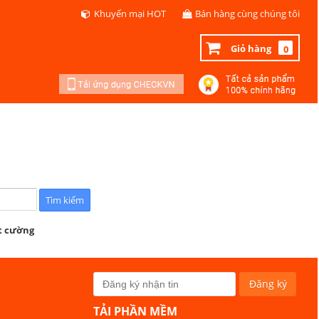
Khuyến mại HOT
Bán hàng cùng chúng tôi
Giỏ hàng
0
ệt cường
TẢI PHẦN MỀM