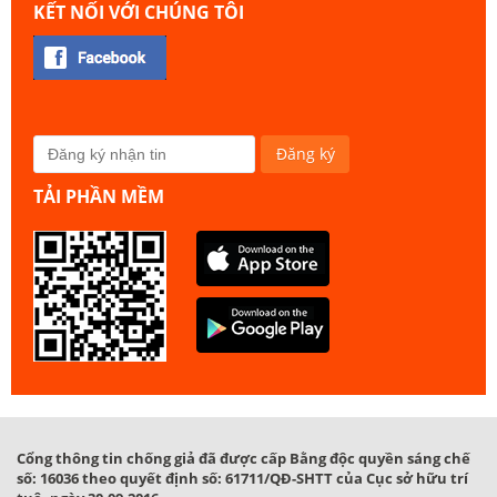
KẾT NỐI VỚI CHÚNG TÔI
TẢI PHẦN MỀM
Cổng thông tin chống giả đã được cấp Bằng độc quyền sáng chế
số: 16036 theo quyết định số: 61711/QĐ-SHTT của Cục sở hữu trí