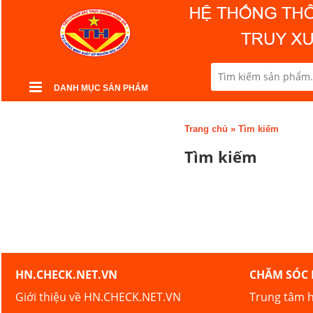
DANH MỤC SẢN PHẨM
Trang chủ
»
Tìm kiếm
Tìm kiếm
HN.CHECK.NET.VN
CHĂM SÓC
Giới thiệu về HN.CHECK.NET.VN
Trung tâm h