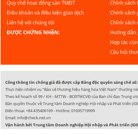
Quy chế hoạt động sàn TMĐT
Chính sách 
Điều khoản và điều kiện giao dịch
Chính sách 
Liên hệ với chúng tôi
Chính sách 
ĐƯỢC CHỨNG NHẬN:
Hướng dẫn g
Hợp tác cù
Câu hỏi th
Cổng thông tin chống giả đã được cấp Bằng độc quyền sáng chế số: 
Thực hiện nhiệm vụ “Bảo vệ thương hiệu hàng hóa Việt Nam” thường ni
Theo kế hoạch số 99 / KH - MTTW - BCĐTWCVĐ của Ban chỉ đạo Trung ươ
Bản quyền thuộc về Trung tâm Doanh nghiệp Hội nhập và Phát triển (IDE
Điện thoại:
+84.435406169
- Hotline:
01695719999
Email:
info@check.net.vn
Vận hành bởi Trung tâm Doanh nghiệp Hội nhập và Phát triển (IDE