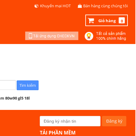
Khuyến mại HOT
Bán hàng cùng chúng tôi
Giỏ hàng
0
tm 80w90 gl5 18l
TẢI PHẦN MỀM