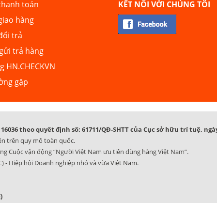
thanh toán
KẾT NỐI VỚI CHÚNG TÔI
giao hàng
đổi trả
ửi trả hàng
ng HN.CHECKVN
ường gặp
16036 theo quyết định số: 61711/QĐ-SHTT của Cục sở hữu trí tuệ, ngày
ên trên quy mô toàn quốc.
ng Cuộc vận động “Người Việt Nam ưu tiên dùng hàng Việt Nam”.
) - Hiệp hội Doanh nghiệp nhỏ và vừa Việt Nam.
)