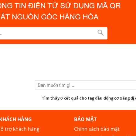
Tìm thấy 0 kết quả cho tag dầu động cơ xăng dj 
 KHÁCH HÀNG
BẢO MẬT
ỗ trợ khách hàng
Chính sách bảo mật