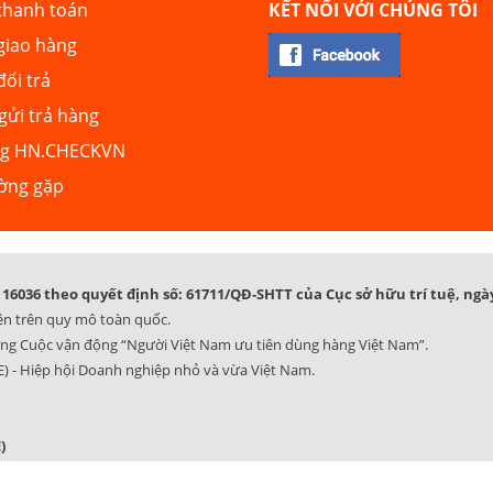
thanh toán
KẾT NỐI VỚI CHÚNG TÔI
giao hàng
đổi trả
ửi trả hàng
ng HN.CHECKVN
ường gặp
16036 theo quyết định số: 61711/QĐ-SHTT của Cục sở hữu trí tuệ, ngày
ên trên quy mô toàn quốc.
ng Cuộc vận động “Người Việt Nam ưu tiên dùng hàng Việt Nam”.
) - Hiệp hội Doanh nghiệp nhỏ và vừa Việt Nam.
)