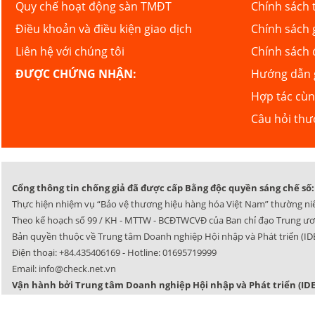
Quy chế hoạt động sàn TMĐT
Chính sách 
Điều khoản và điều kiện giao dịch
Chính sách 
Liên hệ với chúng tôi
Chính sách 
ĐƯỢC CHỨNG NHẬN:
Hướng dẫn g
Hợp tác cù
Câu hỏi th
Cổng thông tin chống giả đã được cấp Bằng độc quyền sáng chế số: 
Thực hiện nhiệm vụ “Bảo vệ thương hiệu hàng hóa Việt Nam” thường ni
Theo kế hoạch số 99 / KH - MTTW - BCĐTWCVĐ của Ban chỉ đạo Trung ươ
Bản quyền thuộc về Trung tâm Doanh nghiệp Hội nhập và Phát triển (IDE
Điện thoại:
+84.435406169
- Hotline:
01695719999
Email:
info@check.net.vn
Vận hành bởi Trung tâm Doanh nghiệp Hội nhập và Phát triển (IDE