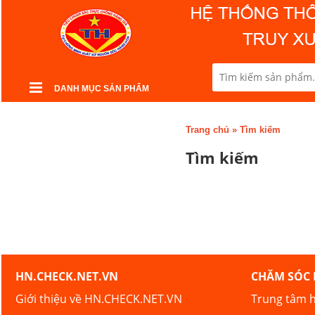
DANH MỤC SẢN PHẨM
Trang chủ
»
Tìm kiếm
Tìm kiếm
HN.CHECK.NET.VN
CHĂM SÓC
Giới thiệu về HN.CHECK.NET.VN
Trung tâm h