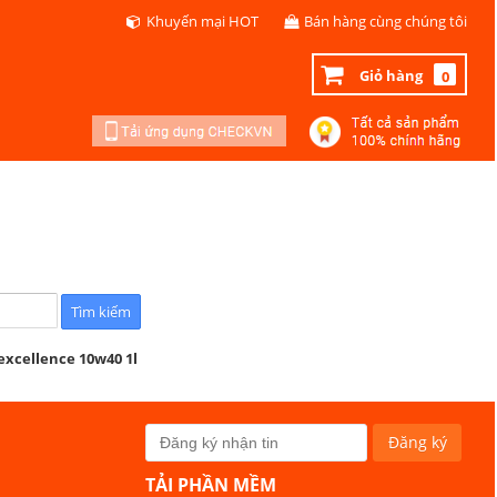
Khuyến mại HOT
Bán hàng cùng chúng tôi
Giỏ hàng
0
excellence 10w40 1l
TẢI PHẦN MỀM