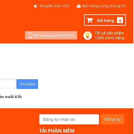
Khuyến mại HOT
Bán hàng cùng chúng tôi
Giỏ hàng
0
n nuôi 4 lít
TẢI PHẦN MỀM