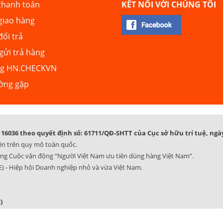
thanh toán
KẾT NỐI VỚI CHÚNG TÔI
giao hàng
đổi trả
ửi trả hàng
ng HN.CHECKVN
ường gặp
16036 theo quyết định số: 61711/QĐ-SHTT của Cục sở hữu trí tuệ, ngày
ên trên quy mô toàn quốc.
ng Cuộc vận động “Người Việt Nam ưu tiên dùng hàng Việt Nam”.
) - Hiệp hội Doanh nghiệp nhỏ và vừa Việt Nam.
)