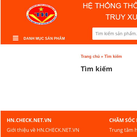
DANH MỤC SẢN PHẨM
Trang chủ
»
Tìm kiếm
Tìm kiếm
HN.CHECK.NET.VN
CHĂM SÓC
Giới thiệu về HN.CHECK.NET.VN
Trung tâm h