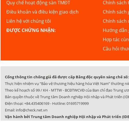
Quy chế hoạt động sàn TMĐT
Chính sách 
Điều khoản và điều kiện giao dịch
Chính sách 
Liên hệ với chúng tôi
Chính sách 
ĐƯỢC CHỨNG NHẬN:
Hướng dẫn g
Hợp tác cù
Câu hỏi th
Cổng thông tin chống giả đã được cấp Bằng độc quyền sáng chế số: 
Thực hiện nhiệm vụ “Bảo vệ thương hiệu hàng hóa Việt Nam” thường ni
Theo kế hoạch số 99 / KH - MTTW - BCĐTWCVĐ của Ban chỉ đạo Trung ươ
Bản quyền thuộc về Trung tâm Doanh nghiệp Hội nhập và Phát triển (IDE
Điện thoại:
+84.435406169
- Hotline:
01695719999
Email:
info@check.net.vn
Vận hành bởi Trung tâm Doanh nghiệp Hội nhập và Phát triển (IDE