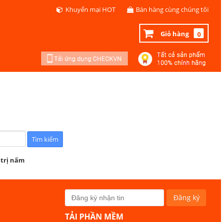
Khuyến mại HOT
Bán hàng cùng chúng tôi
Giỏ hàng
0
 trị nấm
TẢI PHẦN MỀM