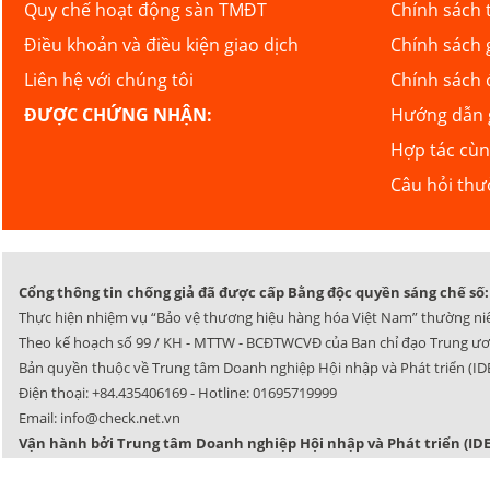
Quy chế hoạt động sàn TMĐT
Chính sách 
Điều khoản và điều kiện giao dịch
Chính sách 
Liên hệ với chúng tôi
Chính sách 
ĐƯỢC CHỨNG NHẬN:
Hướng dẫn g
Hợp tác cù
Câu hỏi th
Cổng thông tin chống giả đã được cấp Bằng độc quyền sáng chế số: 
Thực hiện nhiệm vụ “Bảo vệ thương hiệu hàng hóa Việt Nam” thường ni
Theo kế hoạch số 99 / KH - MTTW - BCĐTWCVĐ của Ban chỉ đạo Trung ươ
Bản quyền thuộc về Trung tâm Doanh nghiệp Hội nhập và Phát triển (IDE
Điện thoại:
+84.435406169
- Hotline:
01695719999
Email:
info@check.net.vn
Vận hành bởi Trung tâm Doanh nghiệp Hội nhập và Phát triển (IDE