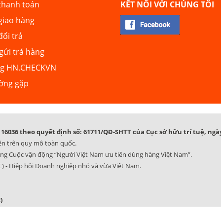
thanh toán
KẾT NỐI VỚI CHÚNG TÔI
giao hàng
đổi trả
ửi trả hàng
ng HN.CHECKVN
ường gặp
16036 theo quyết định số: 61711/QĐ-SHTT của Cục sở hữu trí tuệ, ngày
ên trên quy mô toàn quốc.
ng Cuộc vận động “Người Việt Nam ưu tiên dùng hàng Việt Nam”.
) - Hiệp hội Doanh nghiệp nhỏ và vừa Việt Nam.
)