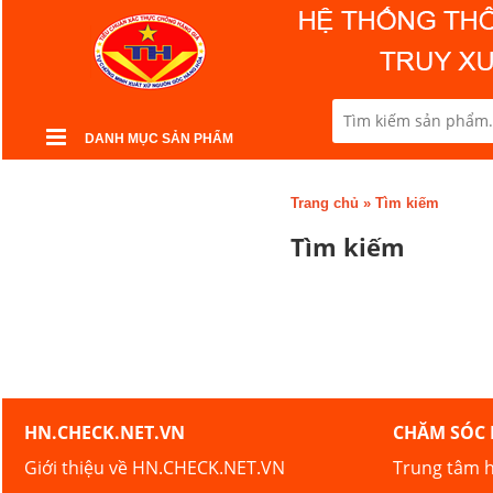
DANH MỤC SẢN PHẨM
Trang chủ
»
Tìm kiếm
Tìm kiếm
HN.CHECK.NET.VN
CHĂM SÓC
Giới thiệu về HN.CHECK.NET.VN
Trung tâm h