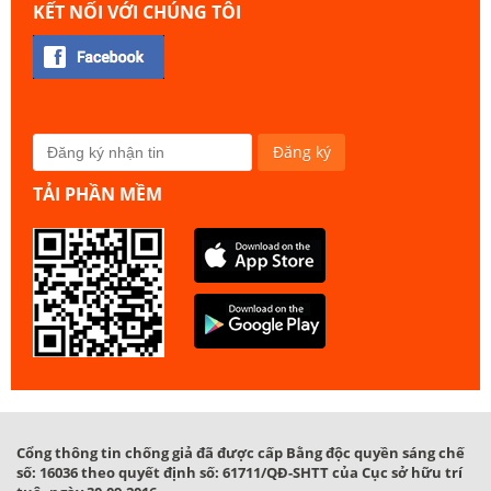
KẾT NỐI VỚI CHÚNG TÔI
TẢI PHẦN MỀM
Cổng thông tin chống giả đã được cấp Bằng độc quyền sáng chế
số: 16036 theo quyết định số: 61711/QĐ-SHTT của Cục sở hữu trí