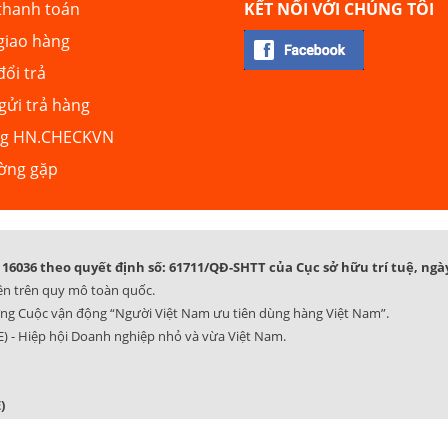
thanh toán
KẾT NỐI VỚI CHÚNG TÔI
giao hàng
đổi trả
ửi trả hàng
ng HN.CHECKVN
ường gặp
16036 theo quyết định số: 61711/QĐ-SHTT của Cục sở hữu trí tuệ, ngày
ên trên quy mô toàn quốc.
ng Cuộc vận động “Người Việt Nam ưu tiên dùng hàng Việt Nam”.
) - Hiệp hội Doanh nghiệp nhỏ và vừa Việt Nam.
)