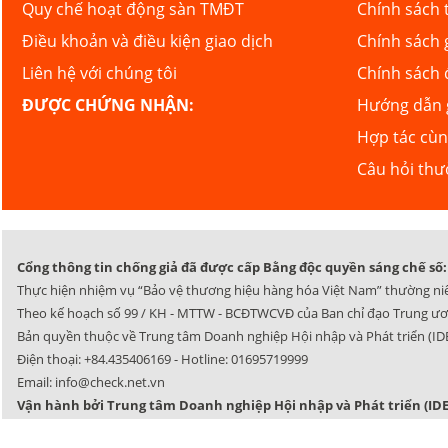
Quy chế hoạt động sàn TMĐT
Chính sách 
Điều khoản và điều kiện giao dịch
Chính sách 
Liên hệ với chúng tôi
Chính sách 
ĐƯỢC CHỨNG NHẬN:
Hướng dẫn g
Hợp tác cù
Câu hỏi th
Cổng thông tin chống giả đã được cấp Bằng độc quyền sáng chế số: 
Thực hiện nhiệm vụ “Bảo vệ thương hiệu hàng hóa Việt Nam” thường ni
Theo kế hoạch số 99 / KH - MTTW - BCĐTWCVĐ của Ban chỉ đạo Trung ươ
Bản quyền thuộc về Trung tâm Doanh nghiệp Hội nhập và Phát triển (IDE
Điện thoại:
+84.435406169
- Hotline:
01695719999
Email:
info@check.net.vn
Vận hành bởi Trung tâm Doanh nghiệp Hội nhập và Phát triển (IDE