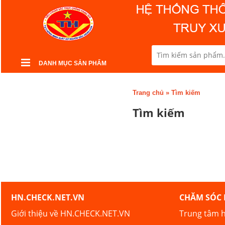
DANH MỤC SẢN PHẨM
Trang chủ
»
Tìm kiếm
Tìm kiếm
HN.CHECK.NET.VN
CHĂM SÓC
Giới thiệu về HN.CHECK.NET.VN
Trung tâm h