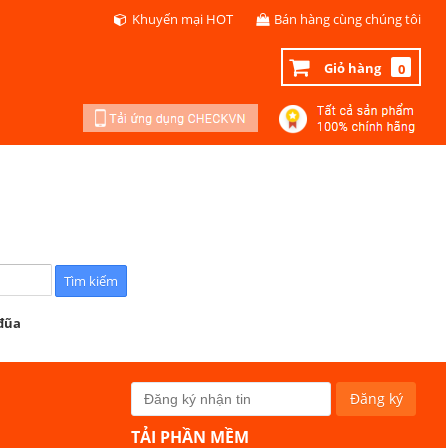
Khuyến mại HOT
Bán hàng cùng chúng tôi
Giỏ hàng
0
 đũa
TẢI PHẦN MỀM