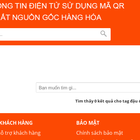
Tìm thấy 0 kết quả cho tag đậu
 KHÁCH HÀNG
BẢO MẬT
ỗ trợ khách hàng
Chính sách bảo mật