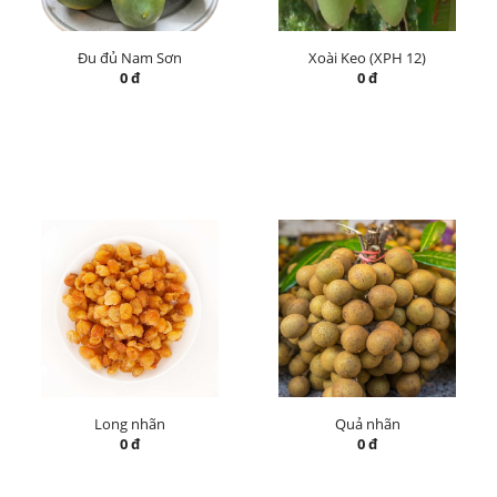
Đu đủ Nam Sơn
Xoài Keo (XPH 12)
0 đ
0 đ
Long nhãn
Quả nhãn
0 đ
0 đ