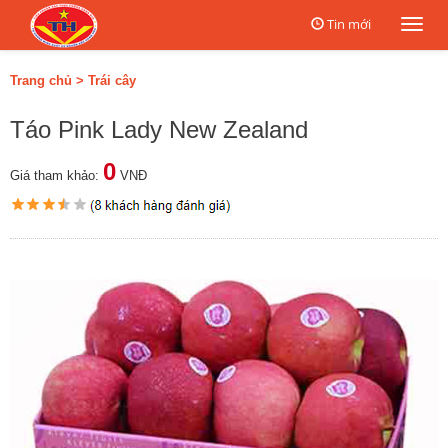
Tin mới
Togg
navi
Trang chủ
>
Trái cây
Táo Pink Lady New Zealand
0
Giá tham khảo:
VNĐ