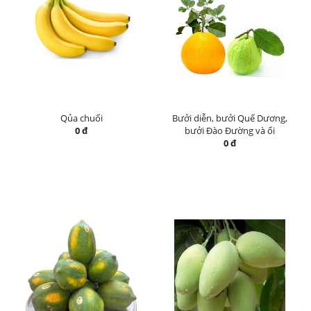
Qủa chuối
Bưởi diễn, bưởi Quế Dương,
0 đ
bưởi Đào Đường và ổi
0 đ