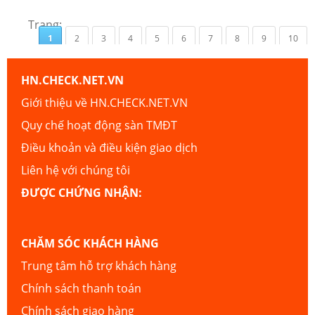
Trang:
1
2
3
4
5
6
7
8
9
10
HN.CHECK.NET.VN
Giới thiệu về HN.CHECK.NET.VN
Quy chế hoạt động sàn TMĐT
Điều khoản và điều kiện giao dịch
Liên hệ với chúng tôi
ĐƯỢC CHỨNG NHẬN:
CHĂM SÓC KHÁCH HÀNG
Trung tâm hỗ trợ khách hàng
Chính sách thanh toán
Chính sách giao hàng