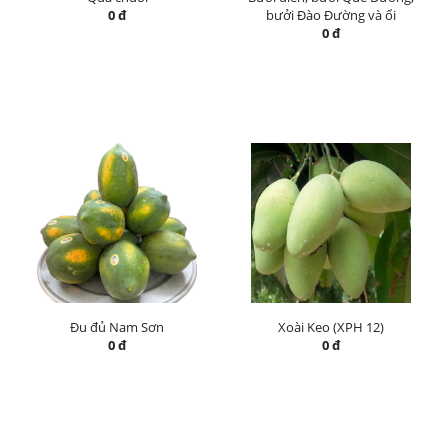
0 đ
bưởi Đào Đường và ổi
0 đ
Đu đủ Nam Sơn
Xoài Keo (XPH 12)
0 đ
0 đ