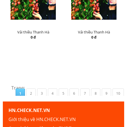
Vải thiều Thanh Hà
Vải thiều Thanh Hà
0 đ
0 đ
Trang:
1
2
3
4
5
6
7
8
9
10
HN.CHECK.NET.VN
Giới thiệu về HN.CHECK.NET.VN