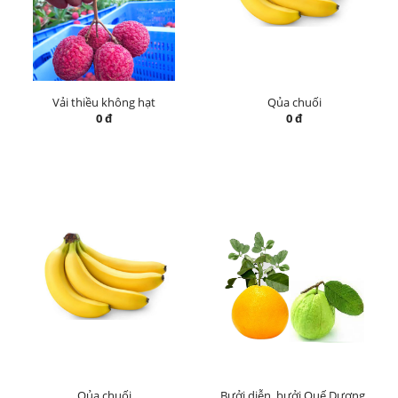
Vải thiều không hạt
Qủa chuối
0 đ
0 đ
Qủa chuối
Bưởi diễn, bưởi Quế Dương,