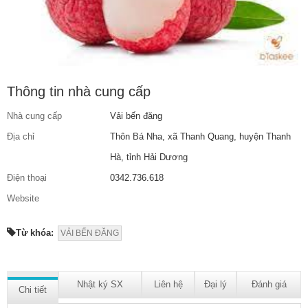
Thông tin nhà cung cấp
Nhà cung cấp
Vải bến đăng
Địa chỉ
Thôn Bá Nha, xã Thanh Quang, huyện Thanh
Hà, tỉnh Hải Dương
Điện thoại
0342.736.618
Website
Từ khóa:
VẢI BẾN ĐĂNG
Nhật ký SX
Liên hệ
Đại lý
Đánh giá
Chi tiết