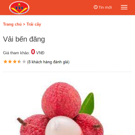
Tin mới
Togg
navi
Trang chủ
>
Trái cây
Vải bến đăng
0
Giá tham khảo:
VNĐ