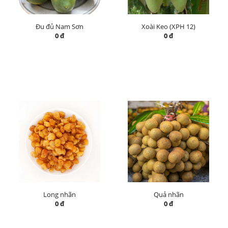
Đu đủ Nam Sơn
Xoài Keo (XPH 12)
0 đ
0 đ
Long nhãn
Quả nhãn
0 đ
0 đ