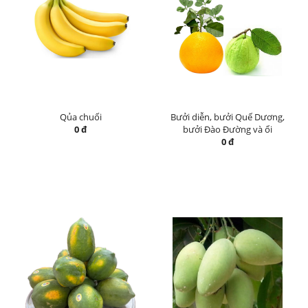
Qủa chuối
Bưởi diễn, bưởi Quế Dương,
0 đ
bưởi Đào Đường và ổi
0 đ