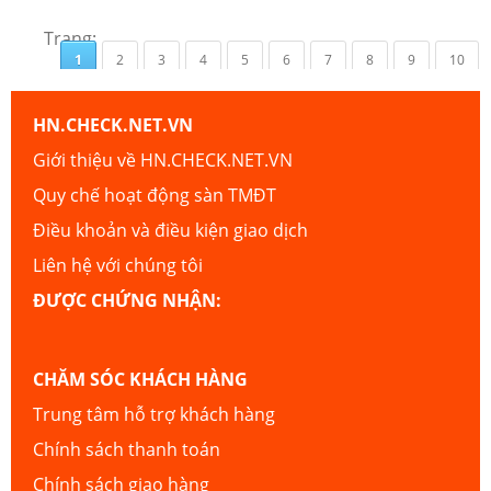
Trang:
1
2
3
4
5
6
7
8
9
10
HN.CHECK.NET.VN
Giới thiệu về HN.CHECK.NET.VN
Quy chế hoạt động sàn TMĐT
Điều khoản và điều kiện giao dịch
Liên hệ với chúng tôi
ĐƯỢC CHỨNG NHẬN:
CHĂM SÓC KHÁCH HÀNG
Trung tâm hỗ trợ khách hàng
Chính sách thanh toán
Chính sách giao hàng