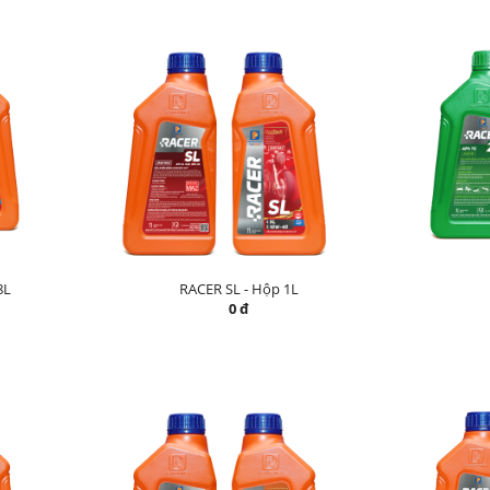
8L
RACER SL - Hộp 1L
0 đ