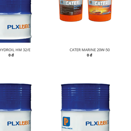
HYDROIL HM 32/E
CATER MARINE 20W-50
0 đ
0 đ