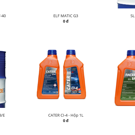
-40
ELF MATIC G3
SL
0 đ
8/E
CATER CI-4 - Hộp 1L
0 đ