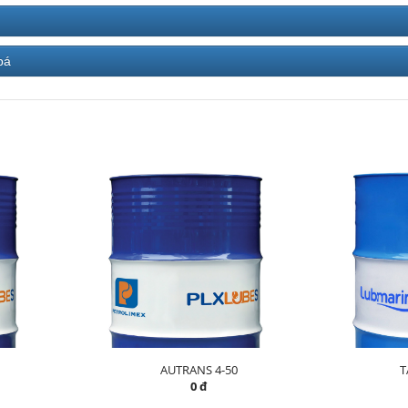
bá
AUTRANS 4-50
T
0 đ