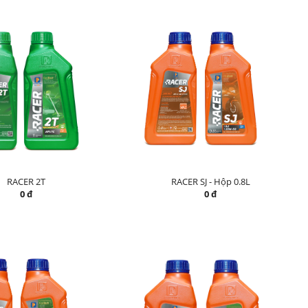
RACER 2T
RACER SJ - Hộp 0.8L
0 đ
0 đ