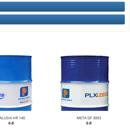
ALUSIA HR 140
META GF 3003
0 đ
0 đ