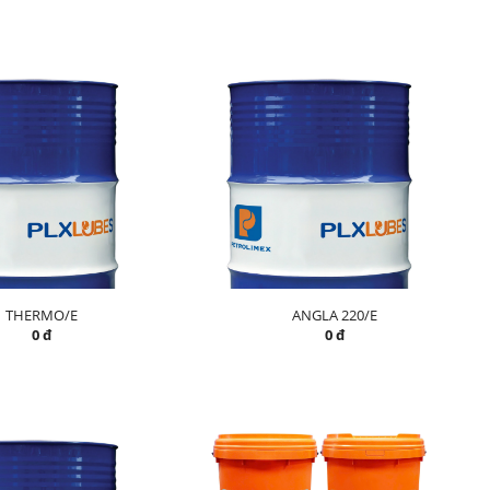
THERMO/E
ANGLA 220/E
0 đ
0 đ