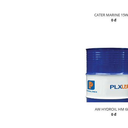
CATER MARINE 15W
0 đ
AW HYDROIL HM 6
0 đ