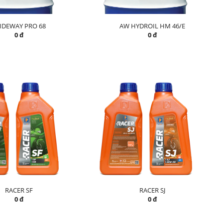
IDEWAY PRO 68
AW HYDROIL HM 46/E
0 đ
0 đ
RACER SF
RACER SJ
0 đ
0 đ