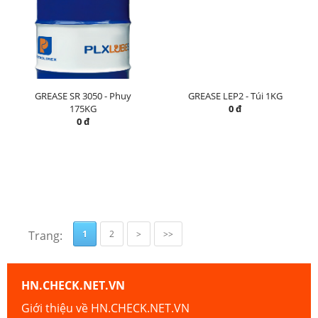
GREASE SR 3050 - Phuy
GREASE LEP2 - Túi 1KG
175KG
0 đ
0 đ
Trang:
1
2
>
>>
HN.CHECK.NET.VN
Giới thiệu về HN.CHECK.NET.VN