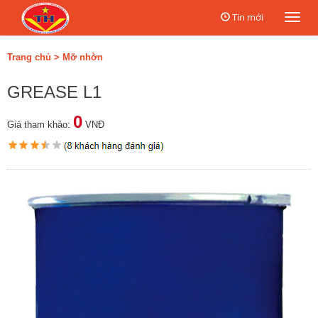
Tin mới
Togg
navi
Trang chủ
>
Mỡ nhờn
GREASE L1
0
Giá tham khảo:
VNĐ