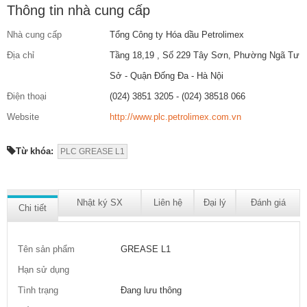
Thông tin nhà cung cấp
Nhà cung cấp
Tổng Công ty Hóa dầu Petrolimex
Địa chỉ
Tầng 18,19 , Số 229 Tây Sơn, Phường Ngã Tư
Sở - Quận Đống Đa - Hà Nội
Điện thoại
(024) 3851 3205 - (024) 38518 066
Website
http://www.plc.petrolimex.com.vn
Từ khóa:
PLC GREASE L1
Nhật ký SX
Liên hệ
Đại lý
Đánh giá
Chi tiết
Tên sản phẩm
GREASE L1
Hạn sử dụng
Tình trạng
Đang lưu thông