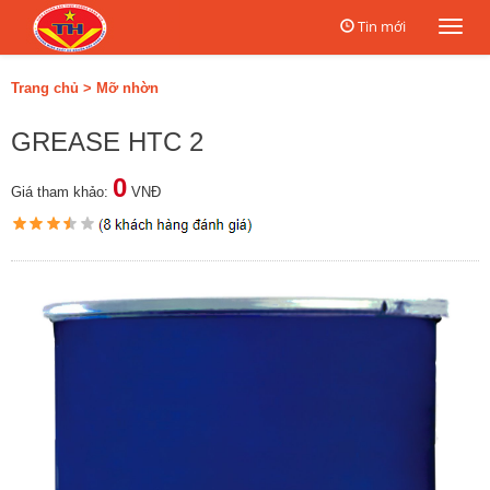
Tin mới
Togg
navi
Trang chủ
>
Mỡ nhờn
GREASE HTC 2
0
Giá tham khảo:
VNĐ