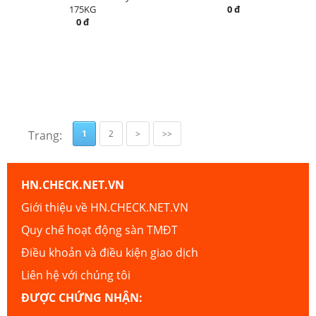
175KG
0 đ
0 đ
Trang:
1
2
>
>>
HN.CHECK.NET.VN
Giới thiệu về HN.CHECK.NET.VN
Quy chế hoạt động sàn TMĐT
Điều khoản và điều kiện giao dịch
Liên hệ với chúng tôi
ĐƯỢC CHỨNG NHẬN: