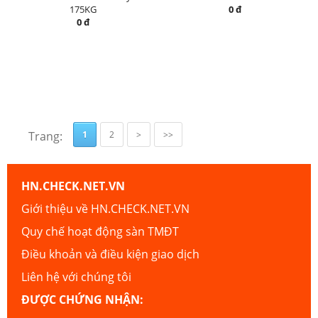
175KG
0 đ
0 đ
Trang:
1
2
>
>>
HN.CHECK.NET.VN
Giới thiệu về HN.CHECK.NET.VN
Quy chế hoạt động sàn TMĐT
Điều khoản và điều kiện giao dịch
Liên hệ với chúng tôi
ĐƯỢC CHỨNG NHẬN: