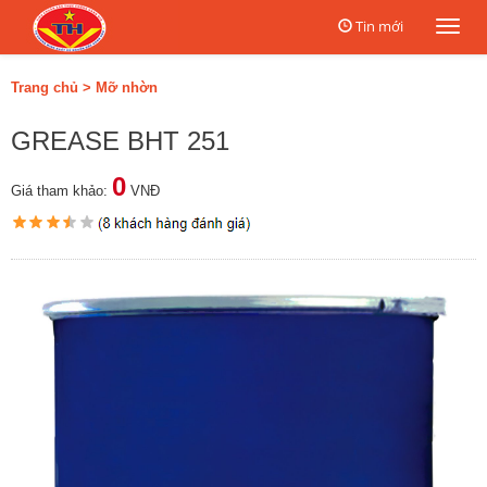
Tin mới
Togg
navi
Trang chủ
>
Mỡ nhờn
GREASE BHT 251
0
Giá tham khảo:
VNĐ