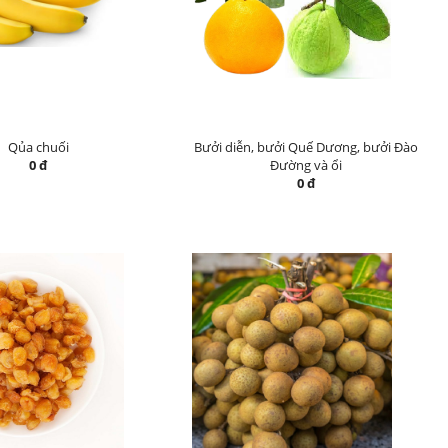
Qủa chuối
Bưởi diễn, bưởi Quế Dương, bưởi Đào
0 đ
Đường và ổi
0 đ