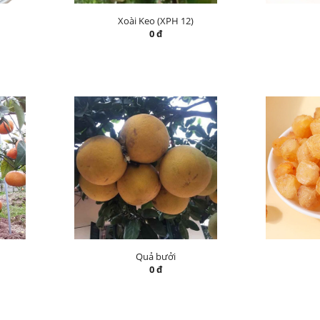
Xoài Keo (XPH 12)
0 đ
Quả bưởi
0 đ