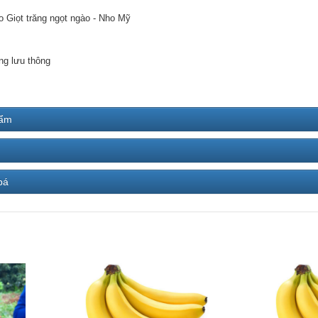
o Giọt trăng ngọt ngào - Nho Mỹ
ng lưu thông
hẩm
bá