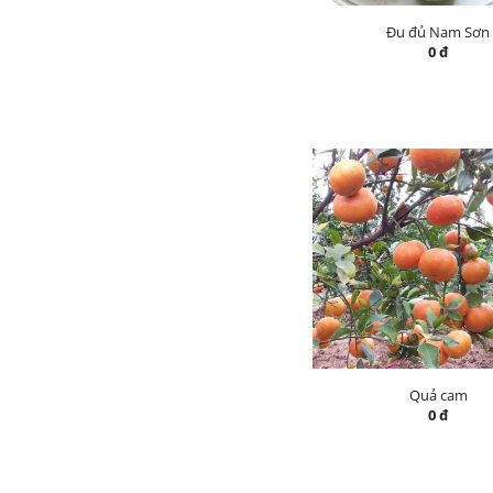
Đu đủ Nam Sơn
0 đ
Quả cam
0 đ