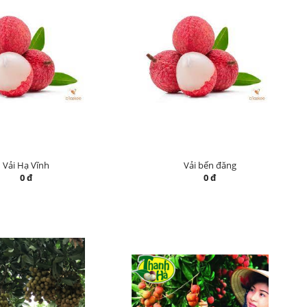
Vải Hạ Vĩnh
Vải bến đăng
0 đ
0 đ