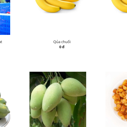
ạt
Qủa chuối
0 đ