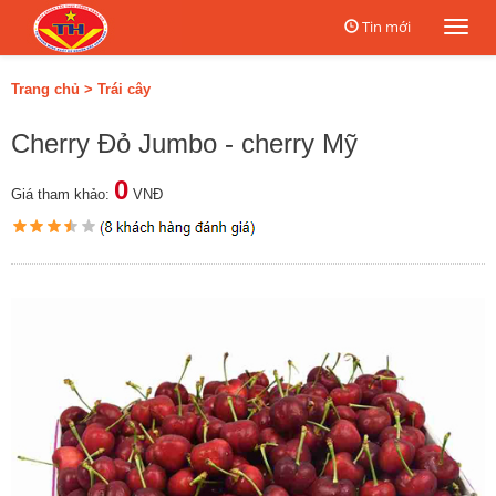
Tin mới
Togg
navi
Trang chủ
>
Trái cây
Cherry Đỏ Jumbo - cherry Mỹ
0
Giá tham khảo:
VNĐ