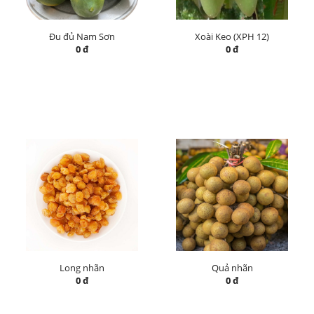
Đu đủ Nam Sơn
Xoài Keo (XPH 12)
0 đ
0 đ
Long nhãn
Quả nhãn
0 đ
0 đ