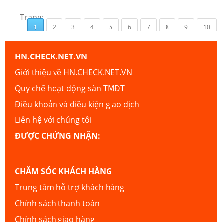
Trang:
1
2
3
4
5
6
7
8
9
10
HN.CHECK.NET.VN
Giới thiệu về HN.CHECK.NET.VN
Quy chế hoạt động sàn TMĐT
Điều khoản và điều kiện giao dịch
Liên hệ với chúng tôi
ĐƯỢC CHỨNG NHẬN:
CHĂM SÓC KHÁCH HÀNG
Trung tâm hỗ trợ khách hàng
Chính sách thanh toán
Chính sách giao hàng