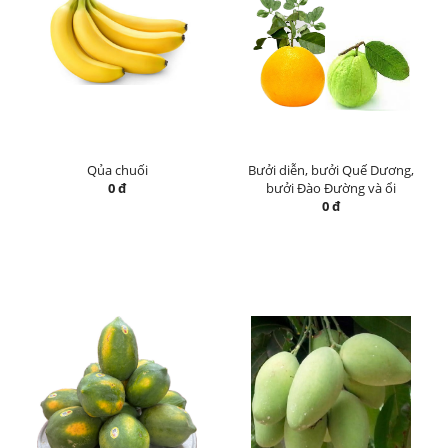
Qủa chuối
Bưởi diễn, bưởi Quế Dương,
0 đ
bưởi Đào Đường và ổi
0 đ