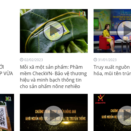
02/02/2023
31/01/2023
ỚI
Mỗi xã một sản phẩm: Phầm
Truy xuất nguồn
P VỪA
mềm CheckVN- Bảo vệ thương
hóa, mũi tên trú
hiệu và minh bạch thông tin
cho sản phẩm nông nghiệp
Thủ đô