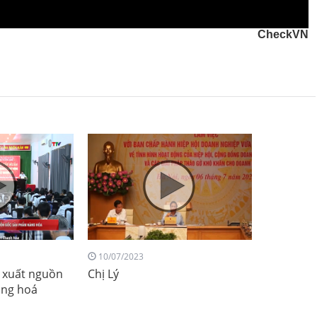
CheckVN
10/07/2023
y xuất nguồn
Chị Lý
àng hoá