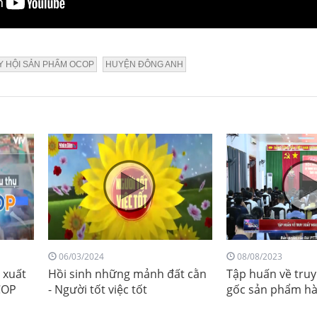
Y HỘI SẢN PHẨM OCOP
HUYỆN ĐÔNG ANH
06/03/2024
08/08/2023
 xuất
Hồi sinh những mảnh đất cằn
Tập huấn về tru
COP
- Người tốt việc tốt
gốc sản phẩm h