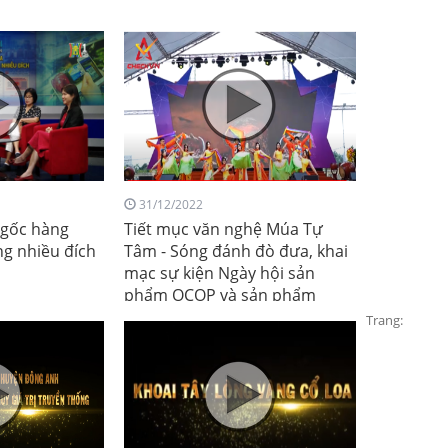
31/12/2022
 gốc hàng
Tiết mục văn nghệ Múa Tự
ng nhiều đích
Tâm - Sóng đánh đò đưa, khai
mạc sự kiện Ngày hội sản
phẩm OCOP và sản phẩm
truyền thống huyện Đông Anh
Trang:
năm 2022. Trình diễn nhóm
múa lớp 10A3, trường PTTH Cổ
Loa, Đông Anh, Hà Nội