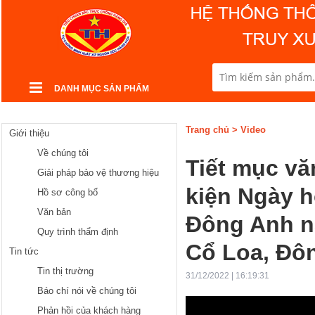
DANH MỤC SẢN PHẨM
Trang chủ
>
Video
Giới thiệu
Về chúng tôi
Tiết mục v
Giải pháp bảo vệ thương hiệu
kiện Ngày 
Hồ sơ công bố
Văn bản
Đông Anh n
Quy trình thẩm định
Cổ Loa, Đô
Tin tức
Tin thị trường
31/12/2022 | 16:19:31
Báo chí nói về chúng tôi
Phản hồi của khách hàng