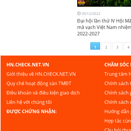
30/12/2022
Đại hội lần thứ IV Hội M
mã vạch Việt Nam nhiệm
2022-2027
1
2
3
4
HN.CHECK.NET.VN
CHĂM SÓC
Giới thiệu về HN.CHECK.NET.VN
Trung tâm h
Quy chế hoạt động sàn TMĐT
Chính sách 
Điều khoản và điều kiện giao dịch
Chính sách 
Liên hệ với chúng tôi
Chính sách 
ĐƯỢC CHỨNG NHẬN:
Hướng dẫn g
Hợp tác cù
Câu hỏi th