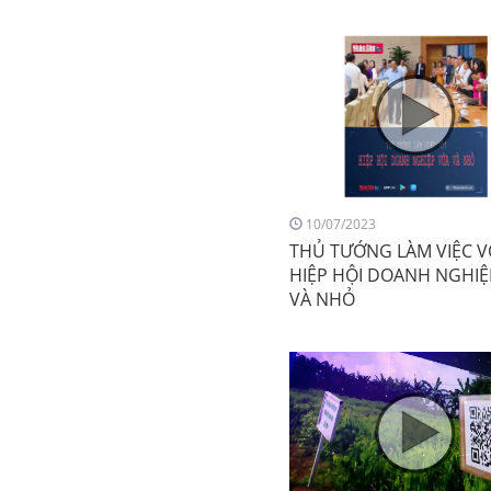
10/07/2023
THỦ TƯỚNG LÀM VIỆC V
HIỆP HỘI DOANH NGHIỆ
VÀ NHỎ