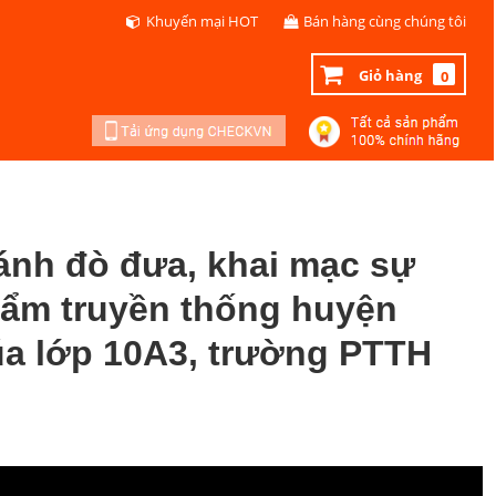
Khuyến mại HOT
Bán hàng cùng chúng tôi
Giỏ hàng
0
ánh đò đưa, khai mạc sự
hẩm truyền thống huyện
a lớp 10A3, trường PTTH