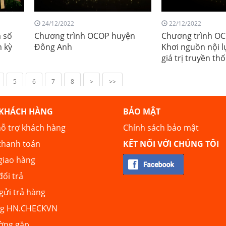
24/12/2022
22/12/2022
ã số
Chương trình OCOP huyện
Chương trình O
 kỳ
Đông Anh
Khơi nguồn nội l
giá trị truyền th
5
6
7
8
>
>>
 KHÁCH HÀNG
BẢO MẬT
ỗ trợ khách hàng
Chính sách bảo mật
thanh toán
KẾT NỐI VỚI CHÚNG TÔI
giao hàng
đổi trả
ửi trả hàng
ng HN.CHECKVN
ường gặp