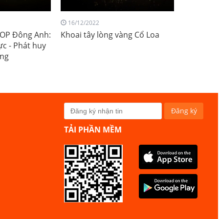
16/12/2022
COP Đông Anh:
Khoai tây lòng vàng Cổ Loa
ực - Phát huy
ống
TẢI PHẦN MỀM