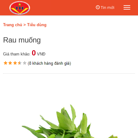
Tin mới
Togg
navi
Trang chủ
>
Tiêu dùng
Rau muống
0
Giá tham khảo:
VNĐ