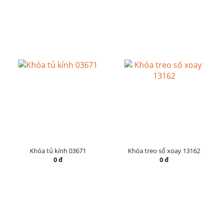
Khóa tủ kính 03671
Khóa treo số xoay 13162
0 đ
0 đ