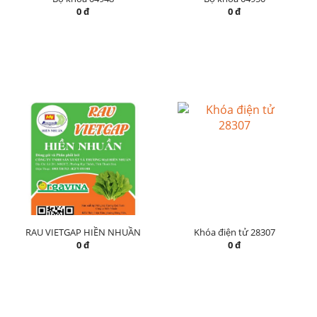
0 đ
0 đ
RAU VIETGAP HIỀN NHUẦN
Khóa điện tử 28307
0 đ
0 đ