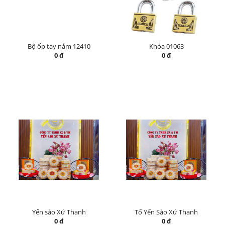
Bộ ốp tay nắm 12410
Khóa 01063
0 đ
0 đ
Yến sào Xứ Thanh
Tổ Yến Sào Xứ Thanh
0 đ
0 đ