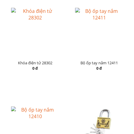
Khóa điện tử 28302
Bộ ốp tay nắm 12411
0 đ
0 đ