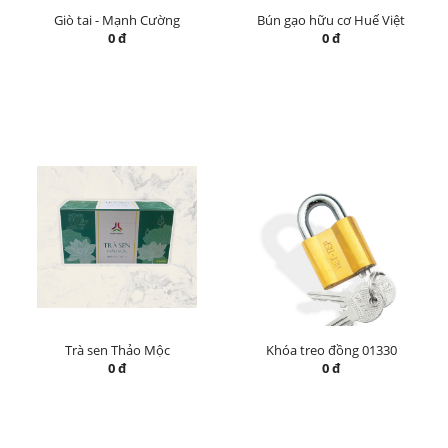
Giò tai - Mạnh Cường
Bún gạo hữu cơ Huế Việt
0 đ
0 đ
Trà sen Thảo Mộc
Khóa treo đồng 01330
0 đ
0 đ