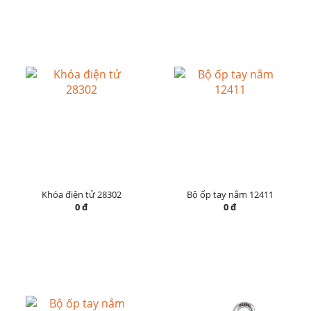
Khóa điện tử 28302
Bộ ốp tay nắm 12411
0 đ
0 đ