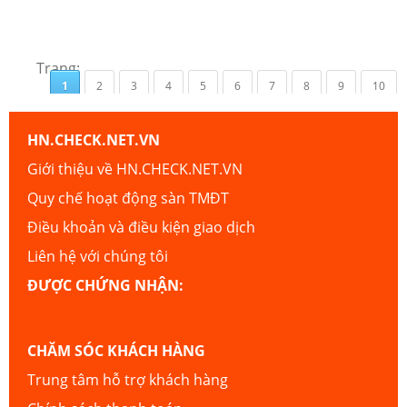
Trang:
1
2
3
4
5
6
7
8
9
10
HN.CHECK.NET.VN
Giới thiệu về HN.CHECK.NET.VN
Quy chế hoạt động sàn TMĐT
Điều khoản và điều kiện giao dịch
Liên hệ với chúng tôi
ĐƯỢC CHỨNG NHẬN:
CHĂM SÓC KHÁCH HÀNG
Trung tâm hỗ trợ khách hàng