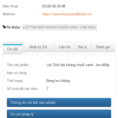
Điện thoại
02116.50.33.88
Website
https://www.thucphamdbfood.vn/
Từ khóa:
LỨT TINH BỘT KHÁNG CHUỐI XANH - LON 400G
Nhật ký SX
Liên hệ
Đại lý
Đánh giá
Chi tiết
Tên sản phẩm
Lứt Tinh bột kháng chuối xanh - lon 400g
Hạn sử dụng
Tình trạng
Đang lưu thông
Số lượt đã xác thực
7
Thông tin chi tiết sản phẩm
Cơ sở pháp lý