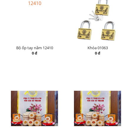
Bộ ốp tay nắm 12410
Khóa 01063
0 đ
0 đ