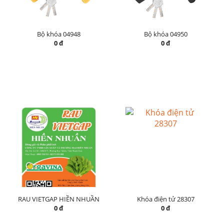
Bộ khóa 04948
Bộ khóa 04950
0 đ
0 đ
RAU VIETGAP HIỀN NHUẦN
Khóa điện tử 28307
0 đ
0 đ