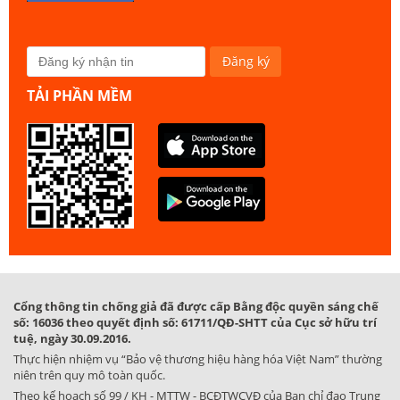
TẢI PHẦN MỀM
Cổng thông tin chống giả đã được cấp Bằng độc quyền sáng chế
số: 16036 theo quyết định số: 61711/QĐ-SHTT của Cục sở hữu trí
tuệ, ngày 30.09.2016.
Thực hiện nhiệm vụ “Bảo vệ thương hiệu hàng hóa Việt Nam” thường
niên trên quy mô toàn quốc.
Theo kế hoạch số 99 / KH - MTTW - BCĐTWCVĐ của Ban chỉ đạo Trung