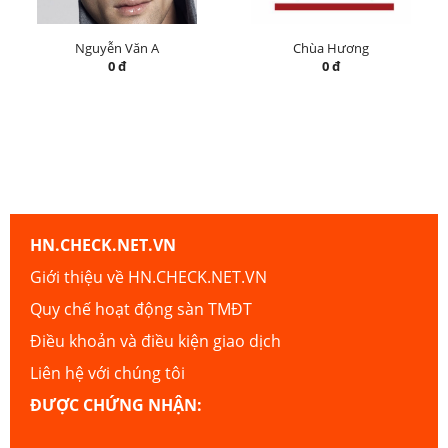
Nguyễn Văn A
Chùa Hương
0 đ
0 đ
HN.CHECK.NET.VN
Giới thiệu về HN.CHECK.NET.VN
Quy chế hoạt động sàn TMĐT
Điều khoản và điều kiện giao dịch
Liên hệ với chúng tôi
ĐƯỢC CHỨNG NHẬN: