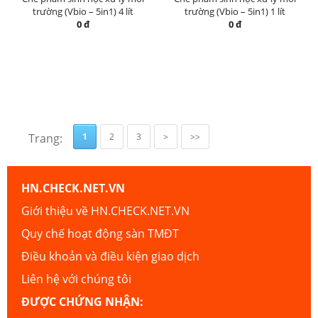
trường (Vbio – 5in1) 4 lít
trường (Vbio – 5in1) 1 lít
0 đ
0 đ
Trang:
1
2
3
>
>>
HN.CHECK.NET.VN
Giới thiệu về HN.CHECK.NET.VN
Quy chế hoạt động sàn TMĐT
Điều khoản và điều kiện giao dịch
Liên hệ với chúng tôi
ĐƯỢC CHỨNG NHẬN: