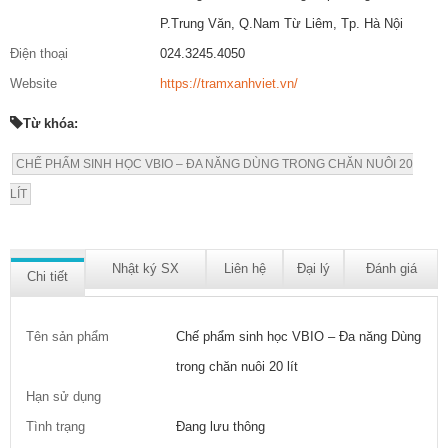
P.Trung Văn, Q.Nam Từ Liêm, Tp. Hà Nội
Điện thoại
024.3245.4050
Website
https://tramxanhviet.vn/
Từ khóa:
CHẾ PHẨM SINH HỌC VBIO – ĐA NĂNG DÙNG TRONG CHĂN NUÔI 20
LÍT
Nhật ký SX
Liên hệ
Đại lý
Đánh giá
Chi tiết
Tên sản phẩm
Chế phẩm sinh học VBIO – Đa năng Dùng
trong chăn nuôi 20 lít
Hạn sử dụng
Tình trạng
Đang lưu thông