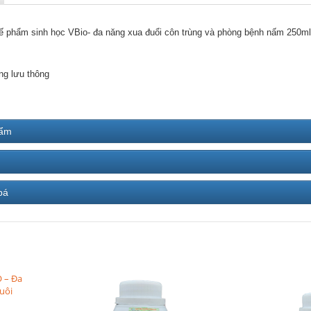
ế phẩm sinh học VBio- đa năng xua đuổi côn trùng và phòng bệnh nấm 250ml
ng lưu thông
hẩm
bá