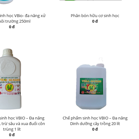
nh học VBio- đa năng xử
Phân bón hữu cơ sinh học
môi trường 250ml
0 đ
0 đ
inh học VBIO – Đa năng
Chế phẩm sinh học VBIO – Đa năng
, trừ sâu và xua đuổi côn
Dinh dưỡng cây trồng 20 lít
trùng 1 lít
0 đ
0 đ