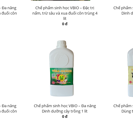
– Đa năng
Chế phẩm sinh học VBIO – Đặc trị
Chế phẩm s
a đuổi côn
nấm, trừ sâu và xua đuổi côn trùng 4
Dinh d
lít
0 đ
– Đa năng
Chế phẩm sinh học VBIO – Đa năng
Chế phẩm s
a đuổi côn
Dinh dưỡng cây trồng 1 lít
Dùng t
0 đ