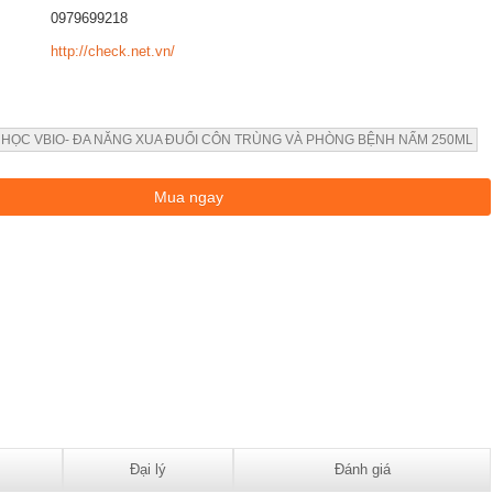
0979699218
http://check.net.vn/
 HỌC VBIO- ĐA NĂNG XUA ĐUỔI CÔN TRÙNG VÀ PHÒNG BỆNH NẤM 250ML
Đại lý
Đánh giá