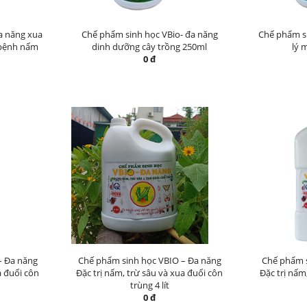
a năng xua
Chế phẩm sinh học VBio- đa năng
Chế phẩm si
 bệnh nấm
dinh dưỡng cây trồng 250ml
lý 
0 đ
– Đa năng
Chế phẩm sinh học VBIO – Đa năng
Chế phẩm s
a đuổi côn
Đặc trị nấm, trừ sâu và xua đuổi côn
Đặc trị nấm
trùng 4 lít
0 đ