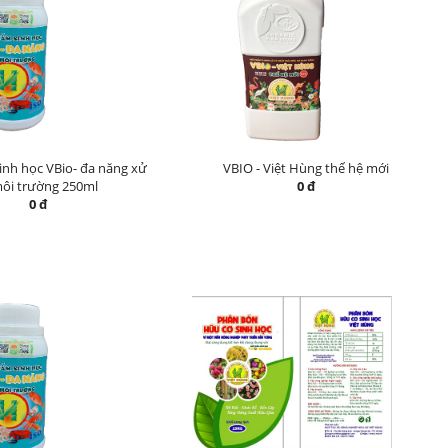
nh học VBio- đa năng xử
VBIO - Việt Hùng thế hệ mới
môi trường 250ml
0 đ
0 đ