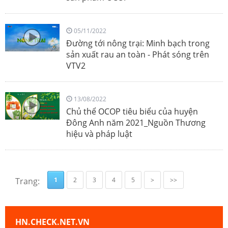
05/11/2022
Đường tới nông trại: Minh bạch trong
sản xuất rau an toàn - Phát sóng trên
VTV2
13/08/2022
Chủ thể OCOP tiêu biểu của huyện
Đông Anh năm 2021_Nguồn Thương
hiệu và pháp luật
Trang:
1
2
3
4
5
>
>>
HN.CHECK.NET.VN