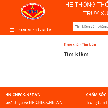
DANH MỤC SẢN PHẨM
Trang chủ
»
Tìm kiếm
Tìm kiếm
HN.CHECK.NET.VN
CHĂM SÓC
Giới thiệu về HN.CHECK.NET.VN
Trung tâm h