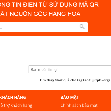
Tìm thấy 0 kết quả cho tag táo fuji zpk - org
 KHÁCH HÀNG
BẢO MẬT
ỗ trợ khách hàng
Chính sách bảo mật