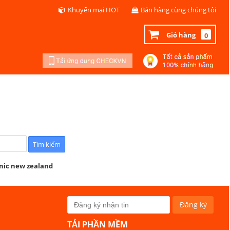
Khuyến mại HOT
Bán hàng cùng chúng tôi
Giỏ hàng
0
anic new zealand
TẢI PHẦN MỀM