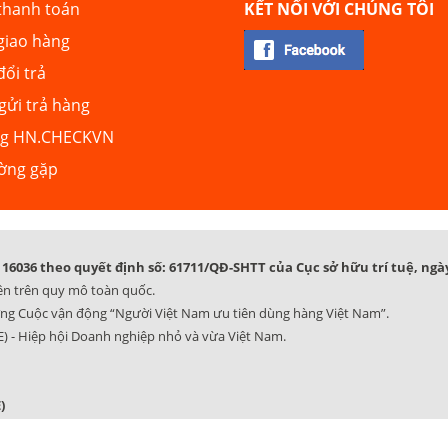
thanh toán
KẾT NỐI VỚI CHÚNG TÔI
giao hàng
đổi trả
ửi trả hàng
ng HN.CHECKVN
ường gặp
16036 theo quyết định số: 61711/QĐ-SHTT của Cục sở hữu trí tuệ, ngày
ên trên quy mô toàn quốc.
ng Cuộc vận động “Người Việt Nam ưu tiên dùng hàng Việt Nam”.
) - Hiệp hội Doanh nghiệp nhỏ và vừa Việt Nam.
)