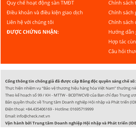
Quy chế hoạt động sàn TMĐT
Chính sách 
Điều khoản và điều kiện giao dịch
Chính sách 
Liên hệ với chúng tôi
Chính sách 
ĐƯỢC CHỨNG NHẬN:
Hướng dẫn g
Hợp tác cù
Câu hỏi th
Cổng thông tin chống giả đã được cấp Bằng độc quyền sáng chế số: 
Thực hiện nhiệm vụ “Bảo vệ thương hiệu hàng hóa Việt Nam” thường ni
Theo kế hoạch số 99 / KH - MTTW - BCĐTWCVĐ của Ban chỉ đạo Trung ươ
Bản quyền thuộc về Trung tâm Doanh nghiệp Hội nhập và Phát triển (IDE
Điện thoại:
+84.435406169
- Hotline:
01695719999
Email:
info@check.net.vn
Vận hành bởi Trung tâm Doanh nghiệp Hội nhập và Phát triển (IDE